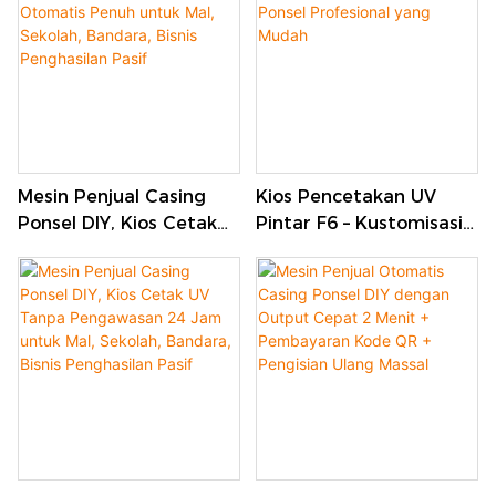
pengalaman ritel dengan
kecil dengan lalu lintas tinggi
profesional dalam satu
margin tinggi. Kios tanpa
seperti minimarket dan kedai
sistem yang ringkas. Baik
pengawasan 24/7 yang siap
teh susu, dan dapat
untuk penggunaan pribadi,
pakai ini memungkinkan
memulai bisnis dengan biaya
suvenir, hadiah, atau promosi
pelanggan untuk langsung
rendah.
merek, mesin ini mengubah
menyesuaikan, mencetak,
ide menjadi casing pelindung
Mesin Penjual Casing
Kios Pencetakan UV
dan menerima casing ponsel
berkualitas tinggi yang nyata
Ponsel DIY, Kios Cetak
Pintar F6 – Kustomisasi
pintar premium dalam
dengan mudah.
UV Otomatis Penuh
Casing Ponsel
waktu kurang dari 3 menit.
Untuk Mal, Sekolah,
Profesional Yang Mudah
Dirancang untuk lingkungan
Bandara, Bisnis
dengan lalu lintas tinggi
Penghasilan Pasif
seperti mal, bandara, dan
kampus, mesin ini
memberikan aliran
pendapatan pasif yang
sangat menguntungkan