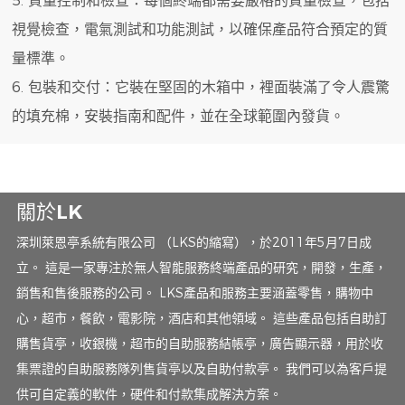
5. 質量控制和檢查：每個終端都需要嚴格的質量檢查，包括
視覺檢查，電氣測試和功能測試，以確保產品符合預定的質
量標準。
6. 包裝和交付：它裝在堅固的木箱中，裡面裝滿了令人震驚
的填充棉，安裝指南和配件，並在全球範圍內發貨。
關於LK
深圳萊恩亭系統有限公司 （LKS的縮寫），於2011年5月7日成
立。 這是一家專注於無人智能服務終端產品的研究，開發，生產，
銷售和售後服務的公司。 LKS產品和服務主要涵蓋零售，購物中
心，超市，餐飲，電影院，酒店和其他領域。 這些產品包括自助訂
購售貨亭，收銀機，超市的自助服務結帳亭，廣告顯示器，用於收
集票證的自助服務隊列售貨亭以及自助付款亭。 我們可以為客戶提
供可自定義的軟件，硬件和付款集成解決方案。