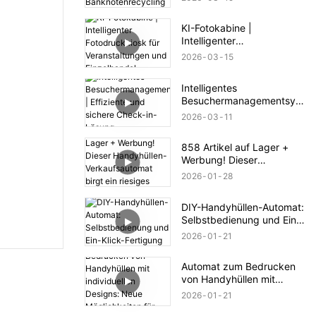
Banknotenrecycling
KI-Fotokabine |
Intelligenter
Fotodruckkiosk für
2026
03
15
Veranstaltungen und
Einzelhandel
Intelligentes
Besuchermanagementsyst
em | Effiziente und sichere
2026
03
11
Check-in-Lösung
858 Artikel auf Lager +
Werbung! Dieser
Handyhüllen-
2026
01
28
Verkaufsautomat birgt ein
riesiges
DIY-Handyhüllen-Automat:
Geschäftspotenzial.
Selbstbedienung und Ein-
Klick-Fertigung
2026
01
21
Automat zum Bedrucken
von Handyhüllen mit
individuellen Designs:
2026
01
21
Neue Möglichkeiten für