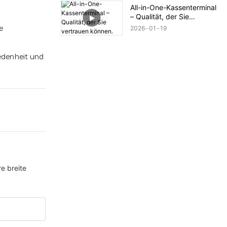
den Druck
All-in-One-Kassenterminal
– Qualität, der Sie
vertrauen können.
e
2026
01
19
iedenheit und
e breite