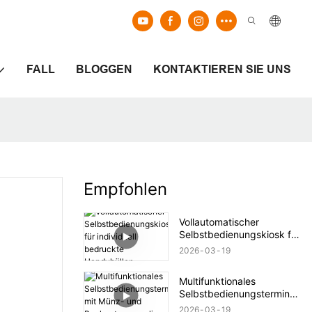
FALL
BLOGGEN
KONTAKTIEREN SIE UNS
Empfohlen
Vollautomatischer
Selbstbedienungskiosk für
individuell bedruckte
2026
03
19
Handyhüllen
Multifunktionales
Selbstbedienungsterminal
mit Münz- und
2026
03
19