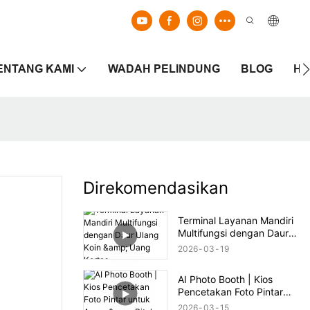
ENTANG KAMI
WADAH PELINDUNG
BLOG
HU
Direkomendasikan
Terminal Layanan Mandiri
Multifungsi dengan Daur
Ulang Koin & Uang Kertas
2026
03
19
AI Photo Booth | Kios
Pencetakan Foto Pintar
untuk Acara & Ritel
2026
03
15