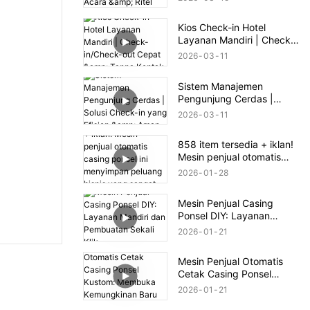
Kios Check-in Hotel
Layanan Mandiri | Check-
in/Check-out Cepat &
2026
03
11
Tanpa Kontak
Sistem Manajemen
Pengunjung Cerdas |
Solusi Check-in yang
2026
03
11
Efisien & Aman
858 item tersedia + iklan!
Mesin penjual otomatis
casing ponsel ini
2026
01
28
menyimpan peluang bisnis
yang sangat besar.
Mesin Penjual Casing
Ponsel DIY: Layanan
Mandiri dan Pembuatan
2026
01
21
Sekali Klik
Mesin Penjual Otomatis
Cetak Casing Ponsel
Kustom: Membuka
2026
01
21
Kemungkinan Baru untuk