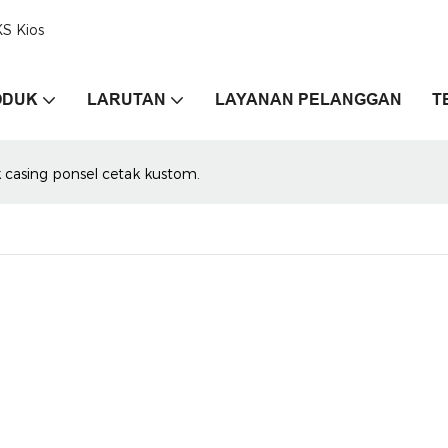
KS Kios
ODUK
LARUTAN
LAYANAN PELANGGAN
T
 casing ponsel cetak kustom.