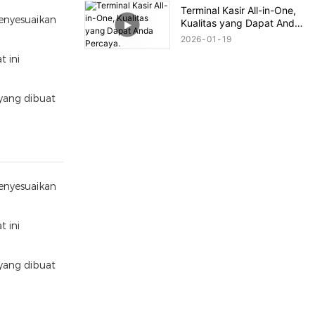
Pencetakan
Terminal Kasir All-in-One,
enyesuaikan
Kualitas yang Dapat Anda
Percaya.
2026
01
19
t ini
yang dibuat
enyesuaikan
t ini
yang dibuat