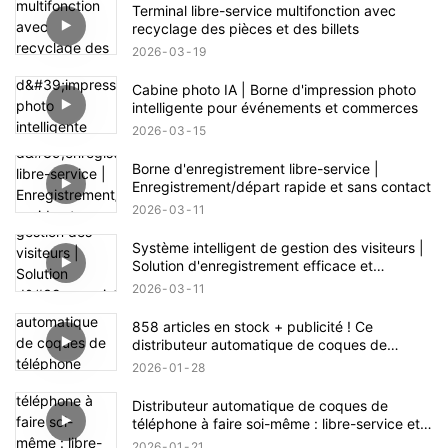
Terminal libre-service multifonction avec
recyclage des pièces et des billets
2026
03
19
Cabine photo IA | Borne d'impression photo
intelligente pour événements et commerces
2026
03
15
Borne d'enregistrement libre-service |
Enregistrement/départ rapide et sans contact
2026
03
11
Système intelligent de gestion des visiteurs |
Solution d'enregistrement efficace et
sécurisée
2026
03
11
858 articles en stock + publicité ! Ce
distributeur automatique de coques de
téléphone recèle une énorme opportunité
2026
01
28
commerciale.
Distributeur automatique de coques de
téléphone à faire soi-même : libre-service et
fabrication en un clic
2026
01
21