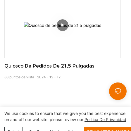
Quiosco De Pedidos De 21,5 Pulgadas
88
puntos de vista
2024
12
12
We use cookies to ensure that we give you the best experience
on and off our website. please review our
Política De Privacidad
Derechos de autor© 2024 Shenzhen Lean Kiosk Systems
Co., LTD |
Mapa del sitio
Política de privacidad