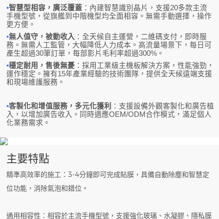
•
智慧型相容，廣泛覆蓋
：內建智慧識別晶片，支援20多款主流
手機型號，從旗艦到中階機型均全面相容。無需手動選擇，操作
更方便。
•
無人值守，被動收入
：全天候自主運營，二維碼支付，即時服
務。無需人工監管，大幅降低人力成本。高流量場景下，每日可
產生超過30筆訂單，每部影片毛利率超過300%。
•
穩定耐用，售後無憂
：採用工業級主機板解決方案，性能強勁，
運作穩定。擁有15年產業經驗的技術團隊，提供全天候遠端支援
和現場維護服務。
•
客製化和增值服務，多元化獲利
：支援設備外觀客製化和廣告植
入，以增加廣告收入。同時適應OEM/ODM合作模式，滿足個人
化業務需求。
主要特點
精準高效率的施工：3-4分鐘即可完成貼膜，具備自動除塵和智慧定
位功能，消除氣泡和錯位。
通用相容性：相容於主流手機型號，支援強化玻璃、水凝膠、隱私膜