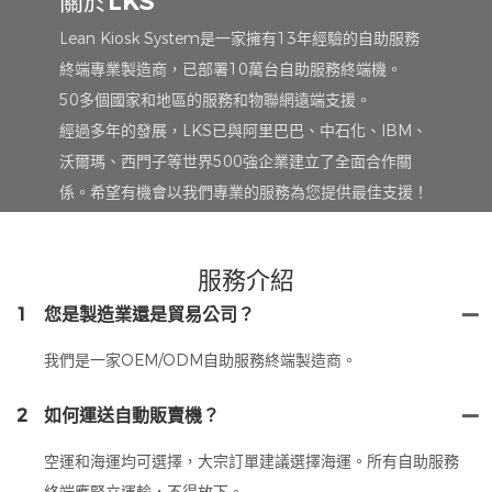
關於LKS
Lean Kiosk System是一家擁有13年經驗的自助服務
終端專業製造商，已部署10萬台自助服務終端機。
50多個國家和地區的服務和物聯網遠端支援。
經過多年的發展，LKS已與阿里巴巴、中石化、IBM、
沃爾瑪、西門子等世界500強企業建立了全面合作關
係。希望有機會以我們專業的服務為您提供最佳支援！
服務介紹
1
您是製造業還是貿易公司？
我們是一家OEM/ODM自助服務終端製造商。
2
如何運送自動販賣機？
空運和海運均可選擇，大宗訂單建議選擇海運。所有自助服務
終端應豎立運輸，不得放下。