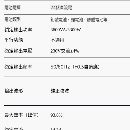
電池電壓
24伏直流電
電池類型
鉛酸電池、鋰電池、膠體電池等
額定輸出功率
3600VA/3300W
平行功能
不適用
額定輸出電壓
230V交流±4%
50/60Hz（±0.3自適應）
額定輸出頻率
輸出波形
純正弦波
最大效率（峰值）
93.8%
額定電流
14.3A