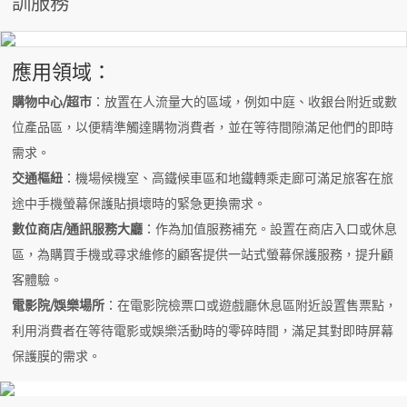
訓服務
應用領域：
購物中心/超市
：放置在人流量大的區域，例如中庭、收銀台附近或數
位產品區，以便精準觸達購物消費者，並在等待間隙滿足他們的即時
需求。
交通樞紐
：機場候機室、高鐵候車區和地鐵轉乘走廊可滿足旅客在旅
途中手機螢幕保護貼損壞時的緊急更換需求。
數位商店/通訊服務大廳
：作為加值服務補充。設置在商店入口或休息
區，為購買手機或尋求維修的顧客提供一站式螢幕保護服務，提升顧
客體驗。
電影院/娛樂場所
：在電影院檢票口或遊戲廳休息區附近設置售票點，
利用消費者在等待電影或娛樂活動時的零碎時間，滿足其對即時屏幕
保護膜的需求。