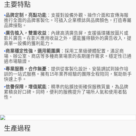
主要特點
•
品牌定制，亮點功能
：支援對設備外觀、操作介面和宣傳海報
進行全面的品牌客製化。可插入企業標誌與品牌顏色，打造專屬
品牌接點。
•
廣告植入，雙重收益
：內建高清廣告屏，支援循環播放圖片或
影片廣告。在影片應用收益之外，還能獲得額外的廣告收入，提
高單一設備的獲利能力。
•
商業穩定性強，適用範圍廣
：採用工業級硬體配置，滿足商
場、辦公室、商店等多種商業場景的長期運作需求。穩定性已通
過市場驗證。
•
專業服務，合作無憂
：提供從客製化設計、安裝調試到操作培
訓的一站式服務。擁有15年業界經驗的團隊全程陪同，幫助新手
快速上手。
•
信譽保障，增值賦能
：精準的貼膜技術確保服務質量，為品牌
累積良好口碑。同時，便利的服務提升了場所人氣和使用者黏
性。
生產過程