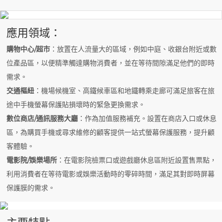
應用領域：
購物中心/超市
：放置在人流量大的區域，例如中庭、收銀台附近或數
位產品區，以便精準觸達購物消費者，並在等待間隙滿足他們的即時
需求。
交通樞紐
：機場候機室、高鐵候車區和地鐵轉乘走廊可滿足旅客在旅
途中手機螢幕保護貼損壞時的緊急更換需求。
數位商店/通訊服務大廳
：作為加值服務補充。設置在商店入口或休息
區，為購買手機或尋求維修的顧客提供一站式螢幕保護服務，提升顧
客體驗。
電影院/娛樂場所
：在電影院檢票口或遊戲廳休息區附近設置售票點，
利用消費者在等待電影或娛樂活動時的零碎時間，滿足其對即時屏幕
保護膜的需求。