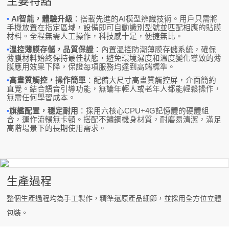
主要特點
•
AI智能，體驗升級
：搭載先進的AI模型辨識技術。用戶只需將
手機放置在指定區域，設備即可自動識別型號並匹配相應的貼膜
材料。全程無需人工操作，科技感十足，便捷無比。
•
溫控薄膜存儲，品質保證
：內置溫控防潮薄膜存儲系統，確保
薄膜材料始終保持最佳狀態，避免環境濕度和溫度變化導致的薄
膜應用效果下降，保證每項服務均達到高端標準。
•
高畫質觸控，操作簡單
：配備大尺寸高畫質觸控屏，介面簡約
直覺。結合語音引導功能，無論年輕人或老年人都能輕鬆操作，
無需任何學習成本。
•
旗艦配置，穩定耐用
：採用六核心CPU+4G記憶體的硬體組
合，運作流暢無卡頓。搭配不鏽鋼機身材質，耐磨易清潔，滿足
高階場景下的長期使用需求。
生產過程
整個生產過程均為手工製作，精準還原產品細節，並採用全方位立體
包裝。