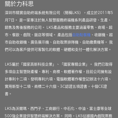
關於力科思
深圳市精實自助終端系統有限公司 （簡稱LKS），成立於2011年5
月7日。 是一家專注於無人智慧服務終端機系列產品研發、生產、
銷售及售後服務的公司。 LKS產品和服務主要涵蓋零售、商場、超
市、餐飲、戲院、飯店等領域。 產品包括
自助點餐機
、收銀機、超
市自助收銀機、廣告展示機、自助取票排隊機、自助繳費機等。 我
們可以為客戶提供可客製化的軟體、硬體和支付一體化解決方案。
LKS屬於「國家高新科技企業」、「國家專精企業」。 我們已取得
多項自主智慧財產權、專利、商標、軟體著作權，目前公司擁有設
計專利十二項、發明專利六項、電腦軟體著作權登記辦法十六項、
實用新型十二項、商標二十六個、3C認證五項證書，十個CE證
書。
LKS為沃爾瑪、西門子、工商銀行、中石化、中油、富士康等全球
500強企業提供智慧終端解決方案。 同時，LKS佔據國內戲院票務