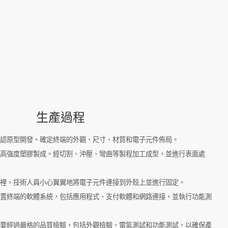
生產過程
求確認原型開發。確定終端的外觀、尺寸、材質和電子元件佈局。
鋼或高強度塑膠製成。經切割、沖壓、彎曲等製程加工成型，並進行表面處
車間裡，技術人員小心翼翼地將電子元件連接到外殼上並進行固定。
將配置終端的軟體系統，包括應用程式、支付軟體和網路連接，並執行功能測
端都要經過嚴格的品質檢驗，包括外觀檢驗、電氣測試和功能測試，以確保產