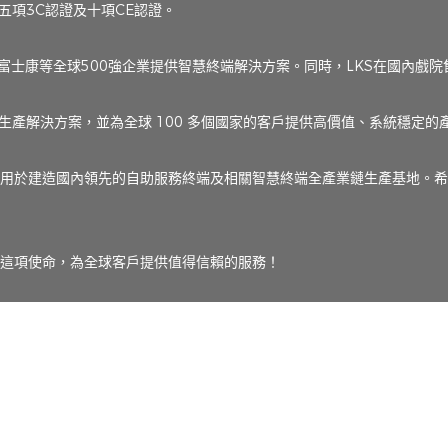
項3C認證及十項CE認證。
富士康等全球500強企業提供智慧終端解決方案。同時，LKS在國內戲院
產解決方案，並為全球 100 多個國家的客戶提供高價值、系統穩定的
，用於建造國內領先的自助服務終端及相關智慧終端全產業鏈生產基地。希望
實踐這項使命，為全球客戶提供值得信賴的服務！