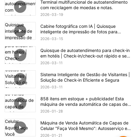
Terminal multifuncional de autoatendimento
com reciclagem de moedas e notas.
2026
03
19
Cabine fotográfica com IA | Quiosque
inteligente de impressão de fotos para
eventos e varejo
2026
03
15
Quiosque de autoatendimento para check-in
em hotéis | Check-in/check-out rápido e sem
contato
2026
03
11
Sistema Inteligente de Gestão de Visitantes |
Solução de Check-in Eficiente e Segura
2026
03
11
858 itens em estoque + publicidade! Esta
máquina de venda automática de capas de
celular esconde uma enorme oportunidade de
2026
01
28
negócio.
Máquina de Venda Automática de Capas de
Celular "Faça Você Mesmo": Autosserviço e
Fabricação com Um Clique
2026
01
21