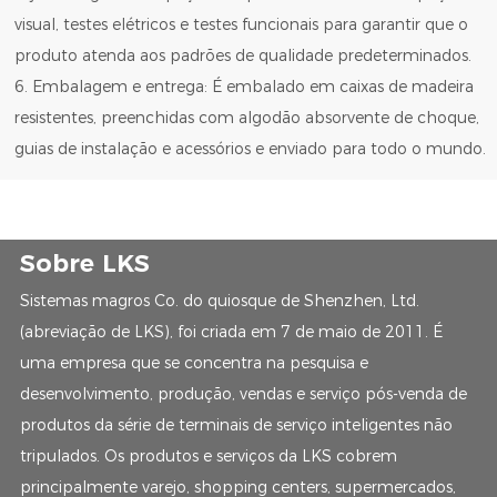
visual, testes elétricos e testes funcionais para garantir que o
produto atenda aos padrões de qualidade predeterminados.
6. Embalagem e entrega: É embalado em caixas de madeira
resistentes, preenchidas com algodão absorvente de choque,
guias de instalação e acessórios e enviado para todo o mundo.
Sobre LKS
Sistemas magros Co. do quiosque de Shenzhen, Ltd.
(abreviação de LKS), foi criada em 7 de maio de 2011. É
uma empresa que se concentra na pesquisa e
desenvolvimento, produção, vendas e serviço pós-venda de
produtos da série de terminais de serviço inteligentes não
tripulados. Os produtos e serviços da LKS cobrem
principalmente varejo, shopping centers, supermercados,