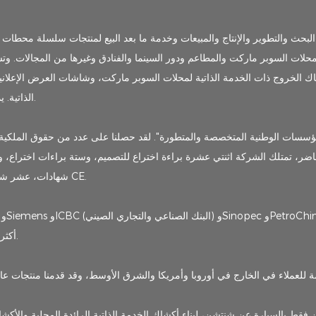
ك الخروج ذات الخدمة الذاتية لمحلات السوبر ماركت، وشاشات العرض الإعلانية،
الذاتية. يمكننا تزويد العملاء ببرامج وأجهزة وحلول دفع متكاملة قابلة للتخصيص.
ضر، تمتلك الشركة اثنتي عشرة براءة اختراع للتصميم، وستة براءات اختراع، و
عشر نموذجًا منفعة، وستة وعشرون علامة تجارية، وخمسة 3C شهادات، عشر شهادات CE.
LKS أكثر من 60% من حصة سوق السينما المحلية في محطة بيع التذاكر.