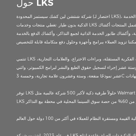
حول LKS
شركة شنتشن لين كشك سيستمز المحدودة (اختصار لـ LKS)، تأسست في 7 مايو 2011. إنها شركة تركز على البحث والتطوير والإنتاج والمبيعات وخدمة ما بعد البيع لمنتجات سلسلة محطات الخدمة
الذكية بدون طيار. تغطي منتجات وخدمات LKS بشكل أساسي البيع بالتجزئة ومراكز التسوق ومحلات السوبر ماركت والمطاعم ودور السينما والفنادق وغيرها من المجالات. وتشمل المنتجات أكشاك
 وأكشاك طابور الخدمة الذاتية لجمع التذاكر، وأكشاك الدفع بالخدمة
تنتمي LKS إلى "المؤسسات الوطنية ذات التقنية العالية" و"المؤسسات الوطنية المتخصصة والمتطورة". لقد حصلنا على عدد من حقوق الملكية الفكرية المستقلة، وبراءات الاختراع، والعلامات التجارية،
ستة عشر إجراء لتسجيل حقوق الطبع والنشر لبرامج الكمبيوتر، واثني
توفر LKS حلولاً طرفية ذكية لأكبر 500 شركة عالمية مثل Walmart وSiemens وICBC (البنك الصناعي والتجاري الصيني) وSinopec وPetroChina وFoxconn وغيرها. وفي الوقت نفسه، تحتل
في عام 2023، اشترت شركة LKS الأرض في مقاطعة دونغيوان، التي تبعد ساعتين فقط بالسيارة عن شنتشن، لبناء أكشاك الخدمة الذاتية الرائدة المحلية والأكشاك الذكية ذات الصلة بقاعدة إنتاج