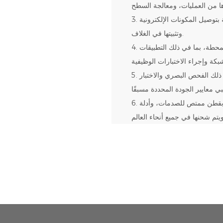
3. تجميع المكونات الإلكترونية: في ورشة عمل نظيفة، يقوم الفنيون بعناية بتوصيل المكونات الإلكترونية
وتثبيتها في الغلاف.
4. تكامل البرامج واختبارها: سيقوم المهندسون بتكوين نظام برمجيات المحطة، بما في ذلك التطبيقات
5. مراقبة الجودة والفحص: تخضع كل محطة لفحص الجودة الصارم، بما في ذلك الفحص البصري والاختبار
6. التعبئة والتغليف والتسليم: يتم تعبئتها في صناديق خشبية متينة، ومملوءة بقطن ممتص للصدمات، وأدلة