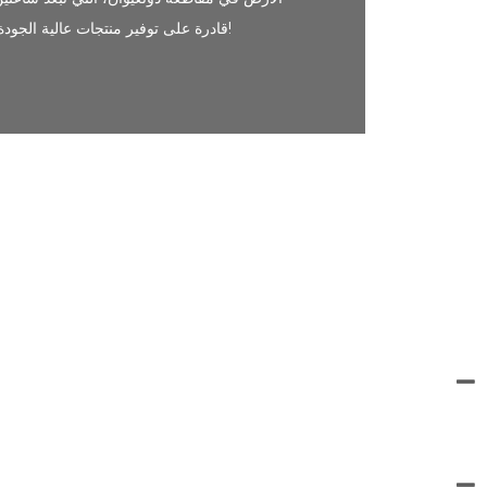
سلسلة الصناعة بأكملها، ونأمل أنه في عام 2025 بعد الانتهاء من البناء، ستكون LKS قادرة على توفير منتجات عالية الجودة ودورة تسليم قصيرة وفعالة من حيث التكلفة للعملاء العالميين!