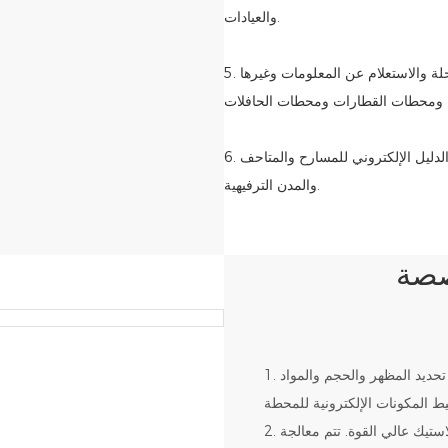
والعيادات.
5. محاور النقل: توفير الخدمة الذاتية لشراء التذاكر والاستعلام عن خط سير الرحلة والاستعلام عن المعلومات وغيرها
6. الأماكن الترفيهية: توفير خدمات شراء التذاكر والاستعلام عن المعلومات والدليل الإلكتروني للمسارح والمتاحف
والمدن الترفيهية.
صصة
1. تصميم و ر&د: تأكيد تطوير النموذج الأولي وفقًا للمتطلبات الوظيفية. تحديد المظهر والحجم والمواد
2. تصنيع الغلاف: الغلاف مصنوع من الفولاذ المدلفن على البارد أو البلاستيك عالي القوة. تتم معالجة