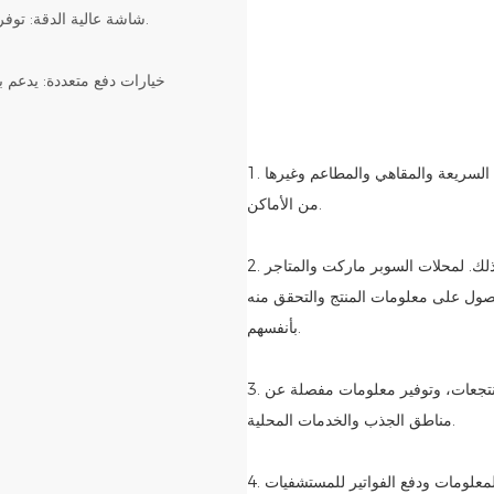
3. شاشة عالية الدقة: توفر تأثيرات مرئية واضحة لعناصر القائمة والمحتوى الترويجي والتعليمات.
1. صناعة المطاعم: توفير خدمات تصفح القائمة والطلب والدفع لمطاعم الوجبات السريعة والمقاهي والمطاعم وغيرها
من الأماكن.
2. صناعة البيع بالتجزئة: توفير الاستفسار عن المنتج وعرض المعلومات وما إلى ذلك. لمحلات السوبر ماركت والمتاجر
حصول على معلومات المنتج والتحقق منه
بأنفسهم.
3. الفنادق والمنتجعات: تبسيط عملية تسجيل الوصول والمغادرة للفنادق والمنتجعات، وتوفير معلومات مفصلة عن
مناطق الجذب والخدمات المحلية.
4. مؤسسات الرعاية الصحية: توفير وظائف تسجيل المرضى والاستعلام عن المعلومات ودفع الفواتير للمستشفيات