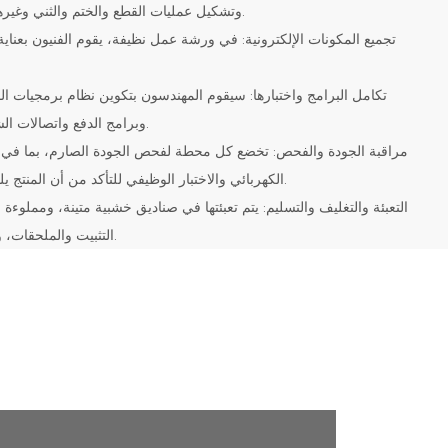
وتشكيل عمليات القطع والختم والثني وغيرها من العمليات، ومعالجة السطح.
وبرامج الدفع واتصالات الشبكة وإجراء الاختبارات الوظيفية.
الكهربائي والاختبار الوظيفي للتأكد من أن المنتج يلبي معايير الجودة المحددة مسبقًا.
التثبيت والملحقات، ويتم شحنها في جميع أنحاء العالم.