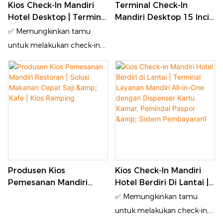
Kios Check-In Mandiri
Terminal Check-In
dengan sistem tiket bioskop.
mendukung sistem ganda
Hotel Desktop | Terminal
Mandiri Desktop 15 Inci
dan pengembangan sistem
Layanan Mandiri All-In-
Untuk Hotel | Kios
✅ Memungkinkan tamu
sekunder.
One Dengan Dispenser
Layanan Mandiri Meja
untuk melakukan check-in,
Kartu Kamar, Pemindai
Untuk Resepsionis Hotel
check-out, dan
Paspor & Sistem
perpanjangan kamar sendiri
Pembayaran1
tanpa mengantri di meja
resepsionis ✅ Pemindai
paspor/ID terintegrasi,
pengenalan wajah, printer
struk termal, dan modul
pembayaran ✅ Pengeluaran
Produsen Kios
Kios Check-In Mandiri
kartu kunci kamar RFID
Pemesanan Mandiri
Hotel Berdiri Di Lantai |
otomatis setelah verifikasi
Restoran | Solusi
Terminal Layanan
✅ Memungkinkan tamu
identitas & pembayaran ✅
Makanan Cepat Saji &
Mandiri All-In-One
untuk melakukan check-in,
Mendukung UI multibahasa,
Kafe | Kios Ramping
Dengan Dispenser Kartu