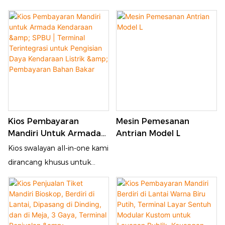
Otomatis, Kios
adalah terminal resepsionis
Resepsionis
swalayan serba guna yang
didedikasikan untuk lobi
perusahaan modern, gedung
pemerintahan, kampus
universitas, dan manajemen
pengunjung pabrik. Alih-alih
pendaftaran manual
Kios Pembayaran
Mesin Pemesanan
tradisional oleh resepsionis,
Mandiri Untuk Armada
Antrian Model L
pengunjung dapat
Kendaraan & SPBU |
Kios swalayan all-in-one kami
menyelesaikan seluruh
Terminal Terintegrasi
dirancang khusus untuk
prosedur check-in secara
Untuk Pengisian Daya
pusat layanan armada,
mandiri di layar sentuh, yang
Kendaraan Listrik &
SPBU, dan stasiun layanan
sangat mengurangi beban
Pembayaran Bahan
energi baru. Pengemudi
Bakar
kerja staf meja depan,
dapat menggesek kartu
menghilangkan antrian, dan