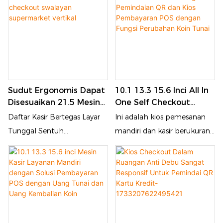
menggabungkan
pemrosesan pembayaran
pemrosesan pembayaran
tunai/koin yang kuat dengan
tunai/koin yang kuat dengan
pemesanan intuitif dan
pemesanan intuitif dan
fungsionalitas checkout-
fungsionalitas checkout-
direkayasa untuk
direkayasa untuk
merampingkan operasi di
Sudut Ergonomis Dapat
10.1 13.3 15.6 Inci All In
merampingkan operasi di
seluruh restoran, ritel, dan
Disesuaikan 21.5 Mesin
One Self Checkout
seluruh restoran, ritel, dan
tempat perhotelan
Checkout Swalayan
Dengan Pemindaian QR
Daftar Kasir Bertegas Layar
Ini adalah kios pemesanan
tempat perhotelan
Supermarket Vertikal
Dan Kios Pembayaran
Tunggal Sentuh
mandiri dan kasir berukuran
POS Dengan Fungsi
menawarkan solusi modern
10,1/13,3/15,6 inci yang
Perubahan Koin Tunai
dan intuitif untuk berbagai
dirancang untuk industri
lingkungan ritel. Antarmuka
katering dan ritel. Dilengkapi
yang ramah pengguna
dengan layar sentuh dan
merampingkan transaksi,
pemindai kode QR, serta
memungkinkan kasir untuk
printer, memungkinkan