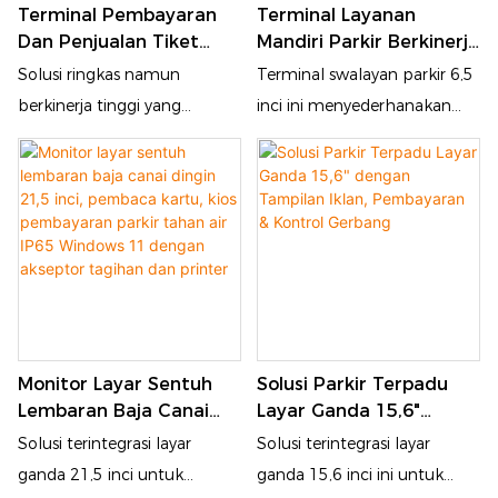
Terminal Pembayaran
Terminal Layanan
Pemindai Kode QR,
ini menghilangkan antrean
Dan Penjualan Tiket
Mandiri Parkir Berkinerja
Pembaca Sidik Jari ✅ Opsi
panjang di meja kasir dan
Parkir Mandiri 15 Inci
Tinggi 6,5 Inci Dengan
Solusi ringkas namun
Terminal swalayan parkir 6,5
Sistem Ganda: Android 11 /
mengurangi biaya tenaga
Pembaca Kartu
berkinerja tinggi yang
inci ini menyederhanakan
Windows 10/11 untuk
kerja manual secara
dirancang untuk manajemen
pembayaran parkir,
Integrasi Sistem HIS ✅
signifikan. Dengan konstruksi
tempat parkir yang efisien.
manajemen masuk dan
Kustomisasi Medis
yang kokoh dan cocok
Kios swalayan 15 inci ini
keluar. Dilengkapi dengan
Profesional: Desain UI, Modul
untuk penggunaan di dalam
memungkinkan pengemudi
layar sentuh yang responsif,
Fungsi & Tampilan ✅
maupun di luar ruangan, kios
untuk menyelesaikan
terminal ini mendukung
Bersertifikasi CE FCC ROHS &
ini ideal untuk bandara,
pembayaran cepat, validasi
transaksi tanpa uang tunai
Garansi Perangkat Keras 1
pusat perbelanjaan, gedung
tiket, dan pencarian tempat
dan pengoperasian tanpa
Tahun
perkantoran, dan tempat
parkir secara mandiri,
pengawasan 24/7, ideal
parkir umum.
Monitor Layar Sentuh
Solusi Parkir Terpadu
mengurangi beban kerja
untuk tempat parkir dalam
Lembaran Baja Canai
Layar Ganda 15,6"
kasir manual dan
ruangan maupun luar
Dingin 21,5 Inci,
Dengan Tampilan Iklan,
Solusi terintegrasi layar
Solusi terintegrasi layar
mempersingkat waktu
ruangan.
Pembaca Kartu, Kios
Pembayaran & Kontrol
ganda 21,5 inci untuk
ganda 15,6 inci ini untuk
tunggu. Dilengkapi dengan
Pembayaran Parkir
Gerbang