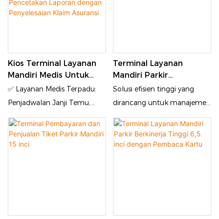
Kios Terminal Layanan
Terminal Layanan
Mandiri Medis Untuk
Mandiri Parkir
Klinik Rumah Sakit |
Dalam/Luar Ruangan
✅ Layanan Medis Terpadu:
Solusi efisien tinggi yang
Pendaftaran Janji Temu
Tugas Berat 21,5 Inci
Penjadwalan Janji Temu,
dirancang untuk manajemen
& Pencetakan Laporan
Pembayaran, Cetak Laporan,
parkir modern, kios swalayan
Dengan Penyelesaian
Penyelesaian Asuransi ✅
21,5 inci ini memiliki layar
Klaim Asuransi
Verifikasi Multi-Identitas:
sentuh besar dan jernih yang
Kartu Identitas, Kartu
memberikan pengoperasian
Asuransi Kesehatan,
intuitif bagi pengemudi.
Pengenalan Wajah ✅ Modul
Mendukung pembayaran
yang Dapat Disesuaikan:
cepat, validasi tiket, dan
Printer Faktur/A4/Laporan,
pencarian tempat parkir, kios