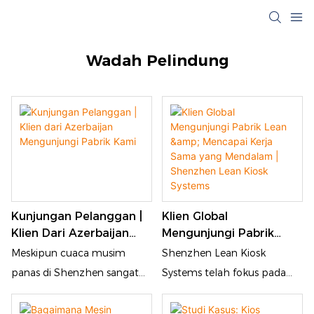
Wadah Pelindung
Kunjungan Pelanggan |
Klien Global
Klien Dari Azerbaijan
Mengunjungi Pabrik
Mengunjungi Pabrik
Lean & Mencapai Kerja
Meskipun cuaca musim
Shenzhen Lean Kiosk
Kami
Sama Yang Mendalam |
panas di Shenzhen sangat
Systems telah fokus pada
Shenzhen Lean Kiosk
panas, klien dari seluruh
penelitian dan
Systems
dunia tetap datang ke pabrik
pengembangan serta