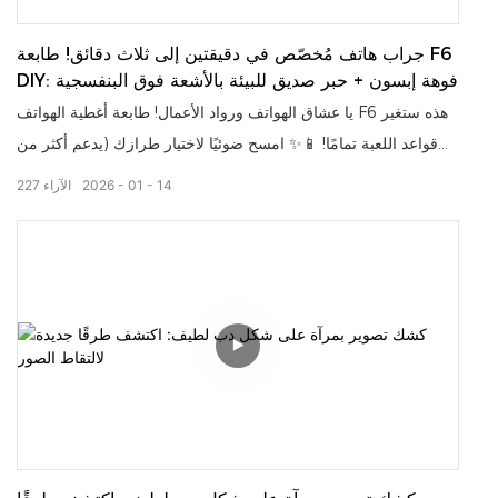
جراب هاتف مُخصّص في دقيقتين إلى ثلاث دقائق! طابعة F6
DIY: فوهة إبسون + حبر صديق للبيئة بالأشعة فوق البنفسجية
يا عشاق الهواتف ورواد الأعمال! طابعة أغطية الهواتف F6 هذه ستغير
قواعد اللعبة تمامًا! 📱✨ امسح ضوئيًا لاختيار طرازك (يدعم أكثر من
12 لغة!)، وقم بتحميل الصور أو اختيار القوالب، وادفع بالطريقة التي
14
01
2026
الآراء
227
تريدها (Nayax، نقدًا، WeChat - جميع طرق الدفع العالمية تعمل!)،
واحصل على غطاء TPU مخصص وعالي الجودة في غضون 2-3 دقائق!
مزودة بفوهة إبسون XP600 وحبر صديق للبيئة مقاوم للأشعة فوق
البنفسجية - المطبوعات مقاومة للبهتان والخدش، بالإضافة إلى حماية
مزدوجة للعدسة وجاذبية مغناطيسية MagSafe! للمستخدمين: احصل
على حقيبة فريدة من نوعها فوراً! للشركات: خدمة تعمل على مدار
الساعة طوال أيام الأسبوع بدون مراقبة، سعة قصوى تصل إلى 858
حقيبة، إدارة ذكية عن بُعد - مثالية للمراكز التجارية والمواقع السياحية
والمدارس! هل هو كشك لبيع أغطية الهواتف المخصصة أم آلة لزيادة
الأرباح؟ إنه كلاهما!