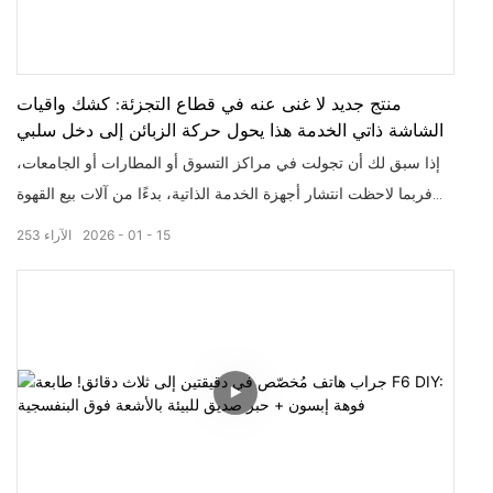
منتج جديد لا غنى عنه في قطاع التجزئة: كشك واقيات
الشاشة ذاتي الخدمة هذا يحول حركة الزبائن إلى دخل سلبي
إذا سبق لك أن تجولت في مراكز التسوق أو المطارات أو الجامعات،
فربما لاحظت انتشار أجهزة الخدمة الذاتية، بدءًا من آلات بيع القهوة
وصولًا إلى أكشاك التصوير. ولكن هناك نجم جديد في قطاع التجزئة
15
01
2026
الآراء
253
يحقق أرباحًا طائلة لرواد الأعمال والشركات على حد سواء: أكشاك بيع
واقيات الشاشة ذاتية الخدمة . وداعًا لانتظار موظفي المتجر، وداعًا
لفوضى تركيب واقيات الشاشة بنفسك، وداعًا لضياع الإيرادات بسبب
الحاجة المفاجئة لحماية الهواتف. هذا الجهاز الصغير، الذي يعمل على
مدار الساعة، يُغيّر طريقة حصول الناس على واقيات الشاشة، وكيفية
ربح الشركات من الأماكن ذات الحركة الكثيفة. دعونا نتعمق في أسباب
كونه نقلة نوعية، وكيفية عمله (بالإضافة إلى لمحة سريعة عن فيديو
التشغيل!)، ومن يجب أن يغتنم هذه الفرصة.