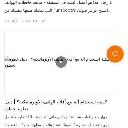
دقائق
يا رجل، هذا هو أفضل كشك في المنطقة - طابعة حافظات الهواتف
التي يمكنك صنعها بنفسك من Funsbooth! امسح الرمز ضوئيًا،
واختر قالبًا (أو حمّل تصميمك الخاص)، واحصل على غطاء مخصص
07
01
2026
الآراء
250
مقاوم للخدش في3 MINUTES — يعمل مع جميع طرازات الهواتف!
للشركات: ما عليك سوى تركيبه وتركه يعمل تلقائيًا على مدار الساعة
دون الحاجة إلى موظفين. للمستخدمين: احصل على حقيبة فريدة من
نوعها فورًا. مثالية للمراكز التجارية، والمواقع السياحية، أو كإضافة
مميزة للمتاجر - ستُحدث نقلة نوعية في أرباحك!
كيفية استخدام آلة بيع أفلام الهاتف الأوتوماتيكية؟ | دليل
خطوة بخطوة
جهاز بيع واقيات شاشة الهواتف ذاتي الخدمة - لا انتظار، لا تدخل
يدوي، فقط امسح رمزًا ضوئيًا لتمنح هاتفك مظهرًا جديدًا! يدعم هذا