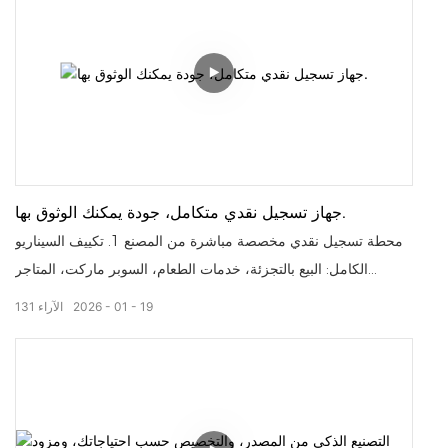
يتعامل الذراع الروبوتي الذكي مع البضائع بدقة وهدوء، كما تقوم
الفوهة بتنظيف نفسها تلقائيًا، مما ينتج عنه معدل فشل منخفض للغاية،
ويضمن تجربة عمل خالية من المتاعب. علاوة على ذلك، يمكن لشاشة
الجهاز عرض الإعلانات، مما يدرّ عليك دخلاً إضافيًا.
جهاز تسجيل نقدي متكامل، جودة يمكنك الوثوق بها.
محطة تسجيل نقدي مخصصة مباشرة من المصنع 1. تكييف السيناريو
الكامل: البيع بالتجزئة، خدمات الطعام، السوبر ماركت، المتاجر
الصغيرة 2. دعم تصنيع المعدات الأصلية/تصميم المعدات الأصلية:
19
01
2026
الآراء
131
تخصيص المظهر والوظائف والأنظمة 3. سريع ومستقر: يقلل وقت
الانتظار، ويحسن كفاءة عملية الدفع تصنيع احترافي، جودة موثوقة،
سهّل عمل أمين الصندوق!