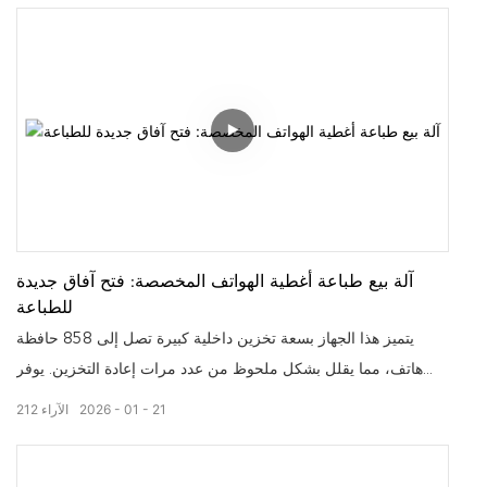
شهادات دولية صديقة للبيئة. يعمل الذراع الروبوتي الذكي بدقة وهدوء،
ويضمن نظام التنظيف التلقائي للفوهات انخفاض معدلات الأعطال، كما
تتيح شاشة الإعلانات المدمجة إمكانية تخصيص المنتجات وتحقيق
إيرادات إعلانية. بفضل تشغيلها بدون مشغلين وانخفاض متطلباتها من
الأصول، تُعد هذه الآلة خيارًا مثاليًا لرواد الأعمال الذين يتطلعون إلى
تحقيق دخل!
آلة بيع طباعة أغطية الهواتف المخصصة: فتح آفاق جديدة
للطباعة
يتميز هذا الجهاز بسعة تخزين داخلية كبيرة تصل إلى 858 حافظة
هاتف، مما يقلل بشكل ملحوظ من عدد مرات إعادة التخزين. يوفر
الجهاز خيارات متنوعة، من النماذج الأساسية إلى النماذج المتقدمة ذات
21
01
2026
الآراء
212
الجذب المغناطيسي القوي (قوة مغناطيسية تتجاوز 15 نيوتن، لشحن
أسرع وأكثر استقرارًا)، وجميعها حاصلة على شهادات بيئية دولية.