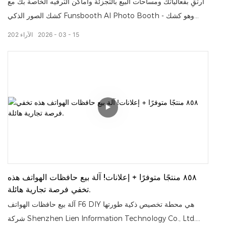
ارتقِ بفعالياتك ومساحات البيع بالتجزئة وأماكن الترفيه الخاصة بك مع
كشك الصور الذكي Funsbooth AI Photo Booth - وهو كشك
خدمة ذاتية من الجيل التالي يعيد تعريف تجارب الصور التفاعلية.
15
03
2026
الآراء
202
٨٥٨ منتجًا متوفرًا + إعلانات! آلة بيع حافظات الهواتف هذه
تخفي فرصة تجارية هائلة.
آلة بيع حافظات الهواتف F6 DIY هي محطة تخصيص ذكية طورتها
شركة Shenzhen Lien Information Technology Co., Ltd.