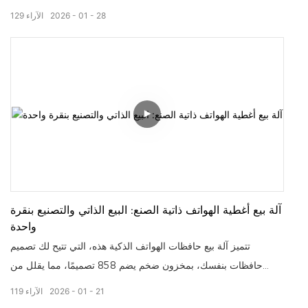
تتميز بمزاياها الأساسية المتمثلة في "التخصيص السريع في غضون 2-
28
01
2026
الآراء
129
3 دقائق، والتكيف الكامل مع المشهد، والإدارة الذكية"، مما يوفر
للمستخدمين خدمات صنع حافظات هواتف شخصية، ويفتح في الوقت
نفسه طريقًا جديدًا لتحقيق ربح فعال لأصحاب المشاريع ومشغلي
الأعمال.
آلة بيع أغطية الهواتف ذاتية الصنع: البيع الذاتي والتصنيع بنقرة
واحدة
تتميز آلة بيع حافظات الهواتف الذكية هذه، التي تتيح لك تصميم
حافظات بنفسك، بمخزون ضخم يضم 858 تصميمًا، مما يقلل من
متاعب إعادة التعبئة. تشمل هذه المجموعة كل شيء من الموديلات
21
01
2026
الآراء
119
الأساسية إلى الموديلات الفاخرة، وجميع المنتجات حاصلة على