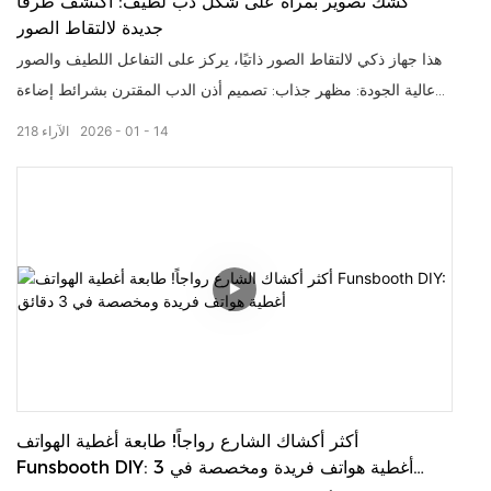
كشك تصوير بمرآة على شكل دب لطيف: اكتشف طرقًا
جديدة لالتقاط الصور
هذا جهاز ذكي لالتقاط الصور ذاتيًا، يركز على التفاعل اللطيف والصور
عالية الجودة: مظهر جذاب: تصميم أذن الدب المقترن بشرائط إضاءة
محيطة بألوان قوس قزح يلفت الأنظار ومناسب للحفلات ومراكز
14
01
2026
الآراء
218
التسوق وحفلات الزفاف وغيرها من المناسبات؛ عملية مريحة: بعد
التقاط الصورة بنقرة واحدة، يدعم التنزيل عبر البريد الإلكتروني ورمز
الاستجابة السريعة، والطباعة الفورية، مما يلبي احتياجات سيناريوهات
التقاط الصور المختلفة؛ قابلية التكيف مع الأجواء: يمكن دمج الإضاءة
والتصميم في أنماط ديكور مختلفة، مما يجعلها أداة لالتقاط الصور
وعنصرًا زخرفيًا بارزًا في المشهد.
أكثر أكشاك الشارع رواجاً! طابعة أغطية الهواتف
Funsbooth DIY: أغطية هواتف فريدة ومخصصة في 3