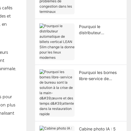
résolvent les
s cafés
problèmes de
congestion dans les
des et
terminaux
, en
Pourquoi le
distributeur
automatique de billets
vertical LEAN Slim
change la donne pour
eurs
les lieux modernes
ent
minimale,
Pourquoi les bornes
libre-service de
bureau sont la solution
à la crise de la main-
s pour
d'œuvre et des temps
d'attente dans la
ion plus
restauration rapide
nalisant
Cabine photo IA : 5