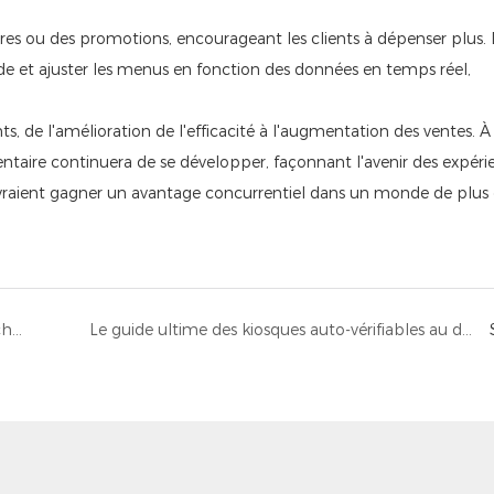
s ou des promotions, encourageant les clients à dépenser plus. 
e et ajuster les menus en fonction des données en temps réel,
ts, de l'amélioration de l'efficacité à l'augmentation des ventes. 
mentaire continuera de se développer, façonnant l'avenir des expéri
devraient gagner un avantage concurrentiel dans un monde de plus
Élévation de l'expérience des patients grâce à la technologie intelligente: introduction du kiosque d'information de l'hôpital de 10,1 pouces
Le guide ultime des kiosques auto-vérifiables au détail