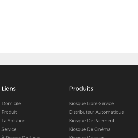
Liens
Produits
Domicile
Kiosque Libre-Service
Produit
Distributeur Automatique
La Solution
Kiosque De Paiement
Service
Kiosque De Cinéma
À Propos De Nous
Kiosque Visiteurs