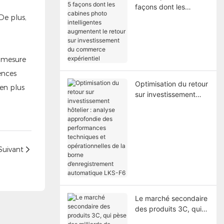
façons dont les
De plus,
cabines photo
intelligentes
augmentent le retour
sur investissement du
À mesure
commerce
expérientiel
ences
Optimisation du retour
 en plus
sur investissement
hôtelier : analyse
approfondie des
performances
techniques et
opérationnelles de la
Suivant
borne
d’enregistrement
automatique LKS-F6
Le marché secondaire
des produits 3C, qui
pèse des milliards de