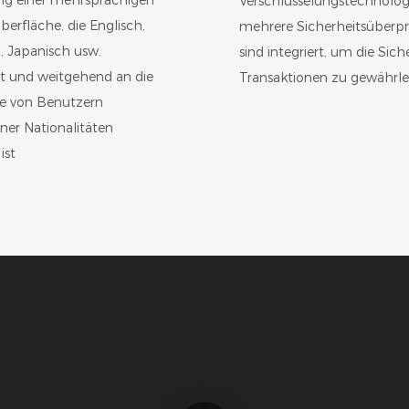
ng einer mehrsprachigen
Verschlüsselungstechnolog
erfläche, die Englisch,
mehrere Sicherheitsüberp
, Japanisch usw.
sind integriert, um die Siche
zt und weitgehend an die
Transaktionen zu gewährle
se von Benutzern
ner Nationalitäten
ist