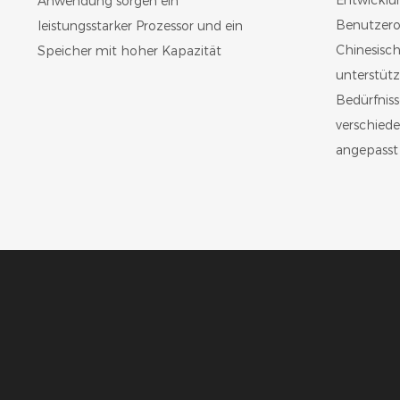
Entwicklu
Anwendung sorgen ein
Benutzerob
leistungsstarker Prozessor und ein
Chinesisch
Speicher mit hoher Kapazität
unterstüt
Bedürfnis
verschiede
angepasst 