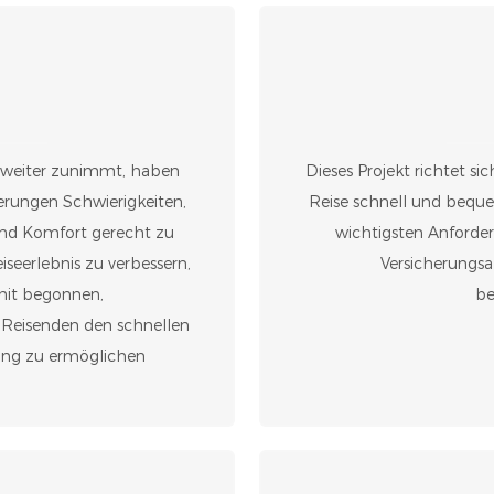
r weiter zunimmt, haben
Dieses Projekt richtet si
erungen Schwierigkeiten,
Reise schnell und bequ
und Komfort gerecht zu
wichtigsten Anforde
iseerlebnis zu verbessern,
Versicherungsab
mit begonnen,
be
 Reisenden den schnellen
ung zu ermöglichen