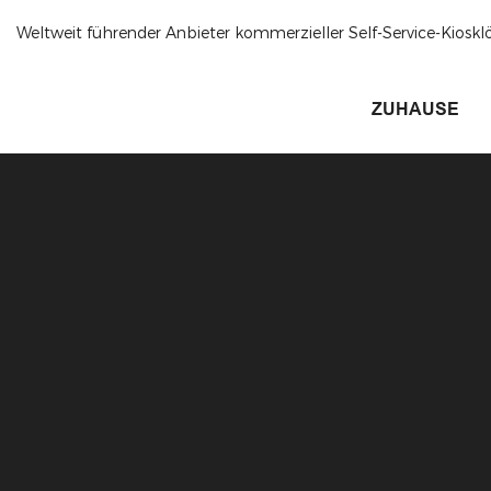
Weltweit führender Anbieter kommerzieller Self-Service-Kioskl
ZUHAUSE