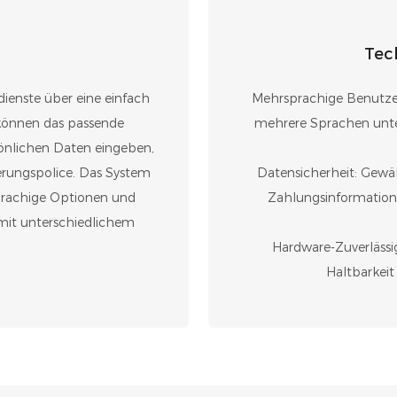
Tec
ienste über eine einfach
Mehrsprachige Benutzer
können das passende
mehrere Sprachen unter
sönlichen Daten eingeben,
herungspolice. Das System
Datensicherheit: Gewäh
rachige Optionen und
Zahlungsinformation
 mit unterschiedlichem
Hardware-Zuverlässigk
Haltbarkei