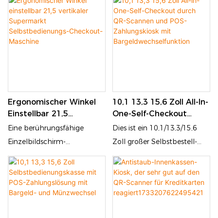
"stehenden
"Selbstbedienungskioske
Selbstbedienungskioske
kombinieren eine robuste
kombinieren eine robuste
Zahlungsabwicklung mit
Verarbeitung von
intuitiven Bestell- und
Bargeld-/Münzen mit
Kassenfunktionen-
intuitiven Bestell- und
entwickelt, um den Betrieb
Checkout-Funktionen-
in Restaurants, Einzelhandel
Ergonomischer Winkel
10,1 13,3 15,6 Zoll All-In-
konstruiert, um den Betrieb
und Gastgewerbe zu
Einstellbar 21,5
One-Self-Checkout
in Restaurants, Einzelhandel
optimieren
Vertikaler Supermarkt
Durch QR-Scannen Und
Eine berührungsfähige
Dies ist ein 10,1/13,3/15,6
und Gastfreundschaft zu
Selbstbedienungs-
POS-Zahlungskiosk Mit
Einzelbildschirm-
Zoll großer Selbstbestell-
optimieren
Checkout-Maschine
Bargeldwechselfunktion
Registrierkasse bietet eine
und Kassenkiosk, der für die
moderne und intuitive
Gastronomie und den
Lösung für verschiedene
Einzelhandel entwickelt
Einzelhandelsumgebungen.
wurde. Es ist mit einem
Die benutzerfreundliche
Touchscreen, einem QR-