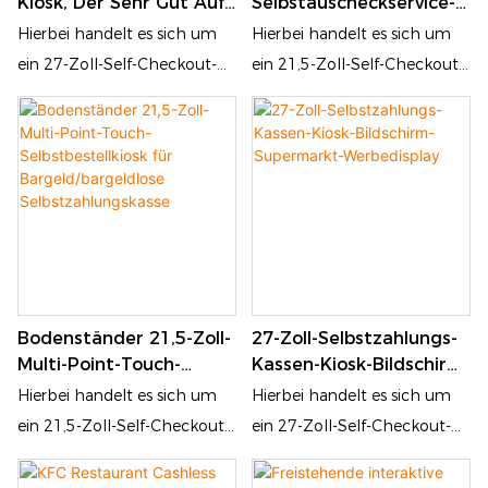
Kiosk, Der Sehr Gut Auf
Selbstauscheckservice-
und einen POS-Automaten
können. Dies wird dazu
Den QR-Scanner Für
Auftrags-Zahlungs-
Hierbei handelt es sich um
Hierbei handelt es sich um
verwenden können, um
beitragen, die Wartezeit zu
Kreditkarten Reagiert
Kiosk-Touch Screen Für
ein 27-Zoll-Self-Checkout-
ein 21,5-Zoll-Self-Checkout-
selbst zu bezahlen. Dies wird
verkürzen und die Effizienz
Kettenladen/Restaurant
Terminal, das für die
Terminal, das für die
dazu beitragen, die Wartezeit
zu steigern
Gastronomie und den
Gastronomie und den
zu verkürzen und die
Einzelhandel konzipiert ist.
Einzelhandel konzipiert ist.
Automatisierung und
Es ist mit einem
Es ist mit einem
Effizienz zu steigern
Touchscreen und einem QR-
Touchscreen und einem QR-
Code-Scanner ausgestattet,
Code-Scanner ausgestattet,
sodass Kunden selbst
sodass Kunden selbst
Bestellungen aufgeben,
Bestellungen aufgeben,
Bodenständer 21,5-Zoll-
27-Zoll-Selbstzahlungs-
bezahlen und Anfragen
bezahlen und Anfragen
Multi-Point-Touch-
Kassen-Kiosk-Bildschirm-
stellen können. Dieses
stellen können. Dieses
Selbstbestellkiosk Für
Supermarkt-
Hierbei handelt es sich um
Hierbei handelt es sich um
Selbstbedienungsgerät
Selbstbedienungsgerät
Bargeld/bargeldlose
Werbedisplay
ein 21,5-Zoll-Self-Checkout-
ein 27-Zoll-Self-Checkout-
verbessert die Effizienz der
verbessert die Effizienz der
Selbstzahlungskasse
Terminal, das für die
Terminal, das für die
Auftragsabwicklung, verkürzt
Auftragsabwicklung, verkürzt
Gastronomie und den
Gastronomie und den