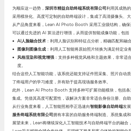
为顺应这一趋势，
深圳市精益自助终端系统有限公司
利用其成熟的
采用模块化、高度可定制的自助终端设计，集成了高清摄像头、大
从产品角度来看，Lean AI Photo Booth 采用工业级结
可以通过先进的 AI 算法进行增强，从而提供智能成像功能，包括
AI人脸融合技术
：利用人脸识别和特征点分析，精确匹配和融
图像到图像生成
：利用人工智能将原始照片转换为满足特定业
风格渲染和视觉增强
：支持多种视觉风格和主题效果，非常适
度。
结合这些人工智能功能，该系统还能支持证件照采集、照片自动质
了终端用户的学习难度，并有助于提高现场服务效率。
此外，Lean AI Photo Booth 支持多种可扩展功能模
集成。凭借其高度可配置性，该解决方案非常适合身份注册、自助
从行业角度来看，人工智能照相亭正迅速向
智能影像自助终端
发展
服务终端系统
有限公司
拥有丰富的自助服务终端制造、系统集成和
展望未来，Lean将继续深化人工智能技术与自助终端平台的融
Lean旨在赋能全球合作伙伴，实现线下服务和客户体验的智能化