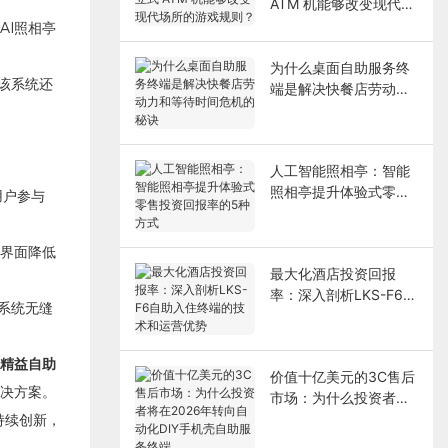
ATM 机能够改变现代场
所的游戏规则？
AI照相亭
为什么桌面自助服务终
，该系统还
端是解决快餐店劳动力
和等待时间危机的秘诀
人工智能照相亭：智能
照相亭提升体验式零售
用户参与
投资回报率的5种方式
界面降低
最大化酒店投资回报
率：深入剖析LKS-F6自
务系统无缝
助入住终端的技术和运
营优势
精益自助
价值十亿美元的3C售后
决方案。
市场：为什么投资者将
在2026年转向自动化
持续创新，
DIY手机壳自助服务终