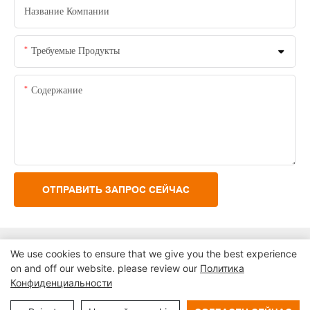
Название Компании
Требуемые Продукты
Содержание
ОТПРАВИТЬ ЗАПРОС СЕЙЧАС
We use cookies to ensure that we give you the best experience
on and off our website. please review our
Политика
Конфиденциальности
Авторское право © 2024 Шэньчжэнь Lean Kiosk Systems Co.,
LTD. |
Карта сайта
Политика конфиденциальности