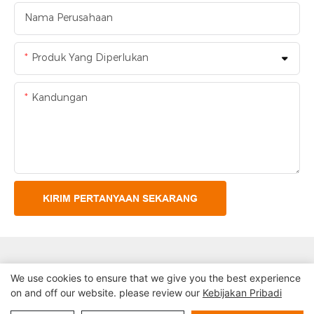
Nama Perusahaan
Produk Yang Diperlukan
Kandungan
KIRIM PERTANYAAN SEKARANG
We use cookies to ensure that we give you the best experience
on and off our website. please review our
Kebijakan Pribadi
Hak Cipta © 2024 Shenzhen Lean Kios Sistem Co, LTD |