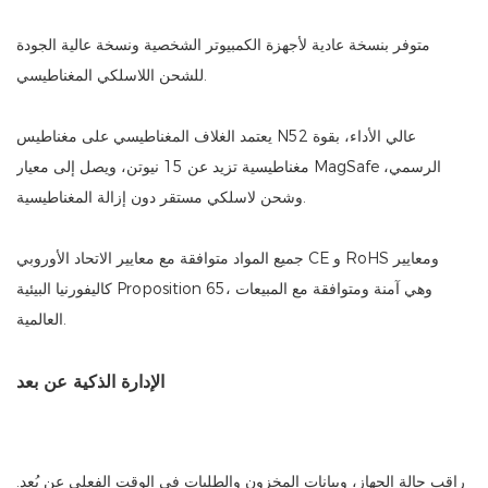
متوفر بنسخة عادية لأجهزة الكمبيوتر الشخصية ونسخة عالية الجودة
للشحن اللاسلكي المغناطيسي.
يعتمد الغلاف المغناطيسي على مغناطيس N52 عالي الأداء، بقوة
مغناطيسية تزيد عن 15 نيوتن، ويصل إلى معيار MagSafe الرسمي،
وشحن لاسلكي مستقر دون إزالة المغناطيسية.
جميع المواد متوافقة مع معايير الاتحاد الأوروبي CE و RoHS ومعايير
كاليفورنيا البيئية Proposition 65، وهي آمنة ومتوافقة مع المبيعات
العالمية.
الإدارة الذكية عن بعد
راقب حالة الجهاز، وبيانات المخزون والطلبات في الوقت الفعلي عن بُعد.