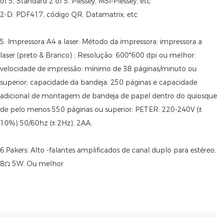
of 5, Standard 2 of 5, Plessey, MSI-Plessey, etc
2-D: PDF417, código QR, Datamatrix, etc
5. Impressora A4 a laser: Método da impressora: impressora a
laser (preto & Branco) ; Resolução: 600*600 dpi ou melhor;
velocidade de impressão: mínimo de 38 páginas/minuto ou
superior; capacidade da bandeja: 250 páginas e capacidade
adicional de montagem de bandeja de papel dentro do quiosque
de pelo menos 550 páginas ou superior; PETER: 220-240V (±
10%) 50/60hz (± 2Hz), 2AA;
6.Pakers: Alto -falantes amplificados de canal duplo para estéreo,
8Ω 5W. Ou melhor