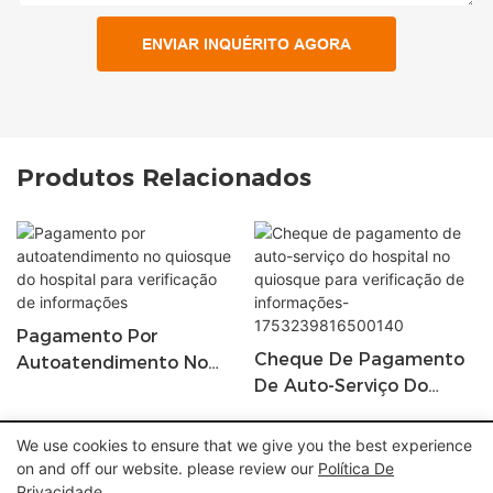
ENVIAR INQUÉRITO AGORA
Produtos Relacionados
Pagamento Por
Cheque De Pagamento
Autoatendimento No
De Auto-Serviço Do
Quiosque Do Hospital
Hospital No Quiosque
Para Verificação De
Para Verificação De
Informações
We use cookies to ensure that we give you the best experience
Copyright © 2026 Shenzhen Lean Kiosk Systems Co., LTD
Informações-
on and off our website. please review our
Política De
1753239816500140
Privacidade