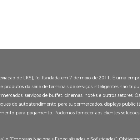
reviação de LKS), foi fundada em 7 de maio de 2011. É uma empr
produtos da série de terminais de serviços inteligentes não tripu
ercados, serviços de buffet, cinemas, hotéis e outros setores. 
osques de autoatendimento para supermercados, displays publicit
ndimento para pagamento. Podemos fornecer aos clientes soluções
” e “Empresas Nacionais Especializadas e Sofisticadas”. Obtivemo