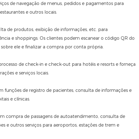
erviços de navegação de menus, pedidos e pagamentos para
restaurantes e outros locais.
ulta de produtos, exibição de informações, etc. para
iência e shoppings. Os clientes podem escanear o código QR do
obre ele e finalizar a compra por conta própria.
o processo de check-in e check-out para hotéis e resorts e forneça
ações e serviços locais.
em funções de registro de pacientes, consulta de informações e
is e clínicas.
ecem compra de passagens de autoatendimento, consulta de
ões e outros serviços para aeroportos, estações de trem e