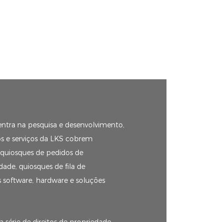
entra na pesquisa e desenvolvimento,
tos e serviços da LKS cobrem
 quiosques de pedidos de
ade, quiosques de fila de
 software, hardware e soluções