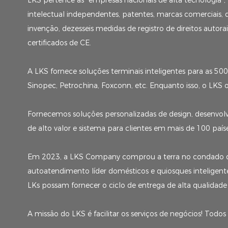
LKS pertence às “empresas nacionais de alta tecnologia”, 
intelectual independentes, patentes, marcas comerciais, d
invenção, dezesseis medidas de registro de direitos autora
certificados de CE.
A LKS fornece soluções terminais inteligentes para as 50
Sinopec, Petrochina, Foxconn, etc. Enquanto isso, o LK
Fornecemos soluções personalizadas de design, desenvol
de alto valor e sistema para clientes em mais de 100 paí
Em 2023, a LKS Company comprou a terra no condado de 
autoatendimento líder domésticos e quiosques inteligent
LKs possam fornecer o ciclo de entrega de alta qualidade
A missão do LKS é facilitar os serviços de negócios! Todos 