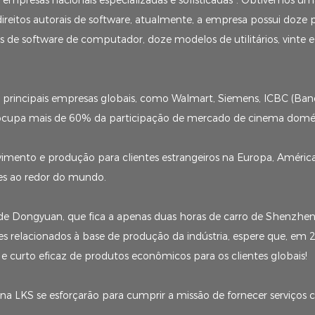
“empresas nacionais especializadas e sofisticadas”. Obtivemos uma
ireitos autorais de software, atualmente, a empresa possui doze p
is de software de computador, doze modelos de utilitários, vinte e 
0 principais empresas globais, como Walmart, Siemens, ICBC (Banc
S ocupa mais de 60% da participação de mercado de cinema domést
vimento e produção para clientes estrangeiros na Europa, Améric
ses ao redor do mundo.
Dongyuan, que fica a apenas duas horas de carro de Shenzhen,
es relacionados à base de produção da indústria, espere que, em 
 e curto eficaz de produtos econômicos para os clientes globais!
na LKS se esforçarão para cumprir a missão de fornecer serviços conf