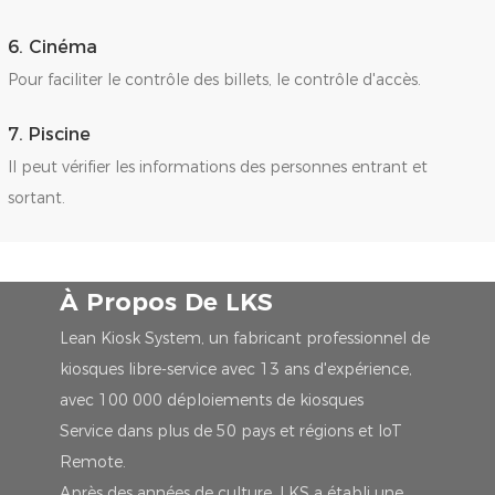
6. Cinéma
Pour faciliter le contrôle des billets, le contrôle d'accès.
7. Piscine
Il peut vérifier les informations des personnes entrant et
sortant.
À Propos De LKS
Lean Kiosk System, un fabricant professionnel de
kiosques libre-service avec 13 ans d'expérience,
avec 100 000 déploiements de kiosques
Service dans plus de 50 pays et régions et IoT
Remote.
Après des années de culture, LKS a établi une