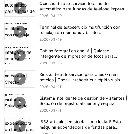
Quiosco de autoservicio totalmente
automático para fundas de teléfono impresas
a medida
2026
03
19
Terminal de autoservicio multifunción con
reciclaje de monedas y billetes.
2026
03
19
Cabina fotográfica con IA | Quiosco
inteligente de impresión de fotos para
eventos y comercios
2026
03
15
Kiosco de autoservicio para check-in en
hoteles | Check-in/check-out rápido y sin
contacto
2026
03
11
Sistema inteligente de gestión de visitantes |
Solución de registro eficiente y segura
2026
03
11
¡858 artículos en stock + publicidad! Esta
máquina expendedora de fundas para
teléfono esconde una gran oportunidad de
2026
01
28