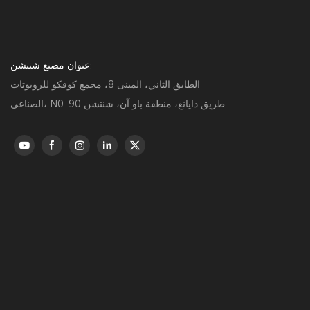
عنوان مصنع شنتشن:
الطابق الثاني، المبنى 8، مجمع كوفكو للروبوتات
الصناعي، N0. 90 طريق دايانغ، منطقة باو آن، شنتشن