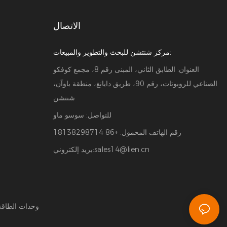
الاتصال
مركز شنتشن للبحث والتطوير والمبيعات:
العنوان: الطابق الثاني، المبنى رقم 8، مجمع كوفكو
الصناعي للروبوتات، رقم 90، طريق دايانغ، منطقة باوآن،
شنتشن
للتواصل: سوسو ماو
رقم الهاتف المحمول: +86 18138298714
sales14@lien.cn
بريد إلكتروني:
وحدات الطاقة