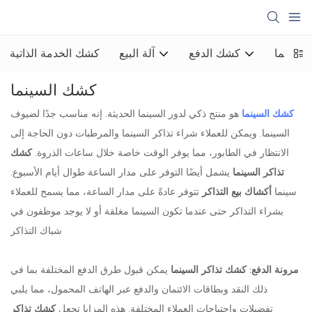
لسينما
كشك الدفع
آلة البيع
كشك الخدمة الذاتية
كشك السينما
كشك السينما
هو منتج ذكي لدور السينما الحديثة. إنه مناسب جدًا لضيوف
السينما. ويمكن للعملاء شراء تذاكر السينما والمرطبات دون الحاجة إلى
الانتظار في الطابور، مما يوفر الوقت خاصة خلال ساعات الذروة.
كشك
تذاكر السينما
يشمل أيضًا التوفر على مدار الساعة طوال أيام الأسبوع.
سينما
أكشاك بيع التذاكر
تتوفر عادةً على مدار الساعة، مما يسمح للعملاء
بشراء التذاكر حتى عندما تكون السينما مغلقة أو لا يوجد موظفون في
شباك التذاكر
مرونة الدفع:
كشك تذاكر السينما
يمكن قبول طرق الدفع المختلفة بما في
ذلك النقد وبطاقات الائتمان والدفع عبر الهاتف المحمول، مما يلبي
تفضيلات واحتياجات العملاء المختلفة. هذه المزايا تجعل
كشك تذاكر