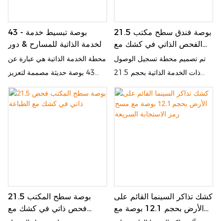
وطابعة التذاكر الحرارية عالية
مما يُمكّن رواد السينما من الحصول
السرعة ، وتوفير الدعم الوظيفي
على تذاكرهم في غضون ثوانٍ
21.5 بوصة فندق سطح مكتب
43 - بوصة تبسيط خدمة
الفعال والسريع والمهني في
معدودة دون الحاجة للانتظار في
الفحص الذاتي في كشك مع
الخدمة الذاتية للمسارح & دور
القاعات ذات الحجم المرتفع مع
طوابير طويلة.
دفع رمز الاستجابة السريعة
السينما
تم تصميم محطة تسجيل الوصول
محطة الخدمة الذاتية هي عبارة عن
الحفاظ على المظهر الأنيق
ذات الخدمة الذاتية بحجم 21.5
43 بوصة حديثة مصممة لتعزيز
والحديث
بوصة هذه لسيناريوهات الفندق. إنه
تجربة العملاء في المسارح ودور
يدمج شاشة تعمل باللمس عالية
السينما. يؤكد تصميمه المبتكر في
الدقة ، والتعرف على بطاقة الهوية
الأمام والظهر على ملف تعريف
ووظائف طباعة التذاكر ، مما يسمح
أنيق وخفيف الوزن وعلم الجمال
للضيوف بإكمال تسجيل الوصول
المعاصر ، مع ضمان واجهة
بسرعة وصنع بطاقات الغرفة
مستخدم سلسة وبديهية
والاستفسار عن الطلبات وغيرها من
العمليات. يوفر الهيكل الرأسي
كشك تذاكر السينما القائم على
21.5 بوصة سطح المكتب
البسيط مساحة ومجهزة بطابعة
الأرض بحجم 12.1 بوصة مع
فحص ذاتي في كشك مع
حرارية يمكنها إخراج إيصالات أو
مسح رمز الاستجابة السريعة
الطباعة