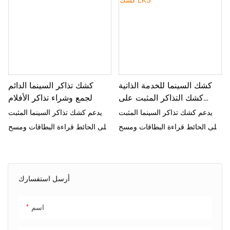
لمنطقة الخدمة الذاتية للمكتب
باللمس عالية الدقة ، وماسحة رمز
الاستقبال في فنادق الأعمال
QR متكاملة ، وموزعة التذاكر
والمنزل والشقق وأماكن أخرى
التلقائية ، هذا الكشك يبسط عملية
التذاكر لتجربة عملاء سريعة
وسلسة. يوفر تصميمه الرأسي
كشك السينما للخدمة الذاتية
كشك تذاكر السينما الدائم
الأنيق المساحة مع توفير وظائف
كشك التذاكر المثبت على
لجمع وشراء تذاكر الأفلام
قوية ، مما يجعلها حلاً مثاليًا لبيئات
الحائط - كشك LKS
يدعم كشك تذاكر السينما المثبت
يدعم كشك تذاكر السينما المثبت
السينما الحديثة
على الحائط قراءة البطاقات ومسح
على الحائط قراءة البطاقات ومسح
QR ضوئيًا ومنفذ التذاكر لتوفير
QR ومنافذ التذاكر لتوفير الراحة
الراحة والكفاءة
والكفاءة
أرسل استفسارك
اسم