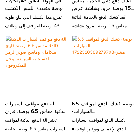
كشك دفع ذاتي الخدمة مقاس
في الهواء الطلق 27/32/43
تتيح الشاشة التي تعمل باللمس
وقوف السيارات الحديثة
15 بوصة مزود بشاشة عرض
بوصة متعددة اللمس الكشب
مقاس 15 بوصة إجراء معاملات
إعلانية مقاس 43 بوصة
يُعد كشك الدفع بالخدمة الذاتية
تمزج هذا الكشك الذي يبلغ طوله
فعالة بدون تلامس، بينما تعمل
مقاس 15 بوصة المزود بشاشة
43 بوصة للمواقف إلى وظائف
الشاشة مقاس 43 بوصة كوسيلة
عرض إعلانية مقاس 43 بوصة
متعددة اللمس مع لافتات رقمية
إعلانية جذابة، مما يساعد الشركات
عبارة عن آلة متعددة الاستخدامات
مما يجعلها مثالية للتجزئة التجارية
على الوصول إلى جمهور أوسع
وعالية الأداء مصممة لتحسين تجربة
والمساحات العامة
وتوليد إيرادات إضافية
العملاء وفرص التسويق الرقمي.
يعد هذا الكشك مثاليًا للاستخدام في
مجموعة واسعة من البيئات
التجارية والتجزئة والعامة، ويجمع
بين واجهة دفع مدمجة وشاشة
6.5 بوصة-كشك الدفع لمواقف
آلة دفع مواقف السيارات
إعلانية كبيرة الحجم وملفتة للنظر.
السيارات-
الذكية مقاس 6.5 بوصة: قارئ
تتيح الشاشة التي تعمل باللمس
صغير-172232038927979
RFID متكامل، وماسح ضوئي
كشك الدفع لمواقف السيارات:
تعتبر آلة الدفع الذكية لمواقف
مقاس 15 بوصة إجراء معاملات
8
لرمز الاستجابة السريعة، وحل
● الدفع الإجمالي وتوفير الوقت
السيارات مقاس 6.5 بوصة الخاصة
فعالة بدون تلامس، بينما تعمل
الميكروفون
وتحسين الكفاءة
بنا متطورة، ومصممة لتبسيط
الشاشة مقاس 43 بوصة كوسيلة