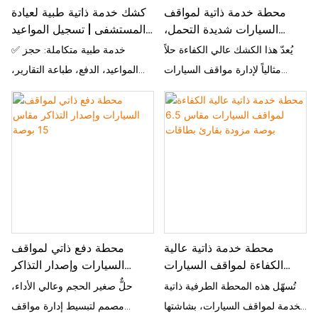
محطة خدمة ذاتية لمواقف
كشك خدمة ذاتية طبية لعيادة
السيارات شديدة التحمل،
المستشفى | تسجيل المواعيد
داخلية/خارجية، مقاس 21.5
وطباعة التقارير مع تسوية
يُعدّ هذا الكشك عالي الكفاءة حلاً
✅ خدمة طبية متكاملة: حجز
بوصة
التأمين
مثالياً لإدارة مواقف السيارات
المواعيد، الدفع، طباعة التقارير،
الحديثة، حيث يتميز بشاشة لمس
تسوية التأمين ✅ التحقق من هويات
كبيرة وواضحة مقاس 21.5 بوصة
متعددة: بطاقة الهوية، بطاقة
توفر تجربة استخدام سهلة وبديهية
التأمين الطبي، التعرف على الوجه
للسائقين. يدعم الكشك الدفع
✅ وحدات قابلة للتخصيص: طابعة
السريع، والتحقق من التذاكر،
الفواتير/A4/التقارير، ماسح رمز
والاستعلام عن أماكن وقوف
الاستجابة السريعة، قارئ بصمات
السيارات، مما يُلغي طوابير الانتظار
الأصابع خيار نظام مزدوج: أندرويد
الطويلة عند صناديق الدفع ويُقلل
11 / ويندوز 10/11 لتكامل نظام
محطة خدمة ذاتية عالية
محطة دفع ذاتي لمواقف
تكاليف العمالة اليدوية بشكل
معلومات المستشفى تخصيص طبي
الكفاءة لمواقف السيارات
السيارات وإصدار التذاكر
ملحوظ. بفضل تصميمه المتين الذي
احترافي: تصميم واجهة المستخدم،
مقاس 6.5 بوصة مزودة بقارئ
مقاس 15 بوصة
تُسهّل هذه المحطة الطرفية ذاتية
حلٌّ صغير الحجم وعالي الأداء،
يُناسب الاستخدام الداخلي
وحدات الوظائف، والمظهر حاصل
بطاقات
الخدمة لمواقف السيارات، بشاشتها
مصمم لتبسيط إدارة مواقف
والخارجي، يُعدّ هذا الكشك مثالياً
على شهادات CE وFCC وROHS،