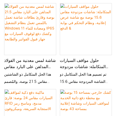
مقاس 6.5 بوصة، عملية دفع رسوم
السيارات. يُمكّن هذا الكشك ذاتي
للمطارات، ومراكز التسوق،
وضمان لمدة عام واحد على
المواقف وإدارة الدخول والخروج.
الخدمة، بقياس 15 بوصة، السائقين
والمباني المكتبية، ومواقف
الأجهزة
وهي مزودة بشاشة لمس سريعة
من إتمام عمليات الدفع السريع،
السيارات العامة.
الاستجابة، وتدعم المعاملات غير
والتحقق من التذاكر، والاستعلام
النقدية والتشغيل على مدار الساعة
عن أماكن وقوف السيارات
دون الحاجة إلى مراقبة، مما يجعلها
بأنفسهم، مما يُقلل من عبء العمل
مثالية لمواقف السيارات الداخلية
اليدوي على أمناء الصندوق ويُسرّع
والخارجية على حد سواء.
أوقات الانتظار. بفضل شاشته
حلول مواقف السيارات
شاشة لمس معدنية من الفولاذ
اللمسية المتينة وخيارات الدفع
المتكاملة: شاشات مزدوجة
المدلفن على البارد مقاس
المتعددة، يتناسب هذا الكشك
مقاس 15.6 بوصة مع شاشة
21.5 بوصة وقارئ بطاقات
تم تصميم هذا الحل المتكامل ذو
هذا الحل المتكامل ذو الشاشتين
بسلاسة مع مواقف السيارات
عرض إعلانية، ونظام التحكم
شاشة تعمل باللمس تعمل
الشاشة المزدوجة مقاس 15.6
مقاس 21.5 بوصة، والمُصمم
الداخلية والخارجية، وهو مثالي
في بوابة الدفع &
بنظام التشغيل Windows 11
بوصة لدفع رسوم وقوف السيارات
خصيصًا لمواقف السيارات، يجمع
لمراكز التسوق والمطارات
ومضادة للماء IP65 وكشك
والتحكم في البوابة خصيصًا
بين ثلاث وظائف أساسية: الدفع
والمواقف التجارية.
دفع لوقوف السيارات مع جهاز
لسيناريوهات مواقف السيارات، وهو
الذكي، وربط البوابة، وعرض
قبول الفواتير والطابعة
يدمج ثلاث وظائف أساسية: الدفع
الإعلانات. يوفر حلاً متكاملاً فعالاً