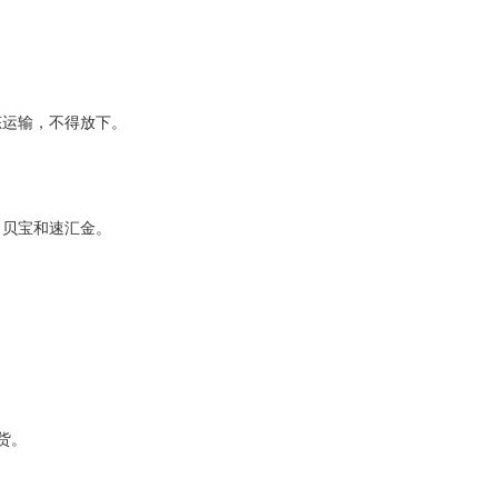
态运输，不得放下。
、贝宝和速汇金。
货。