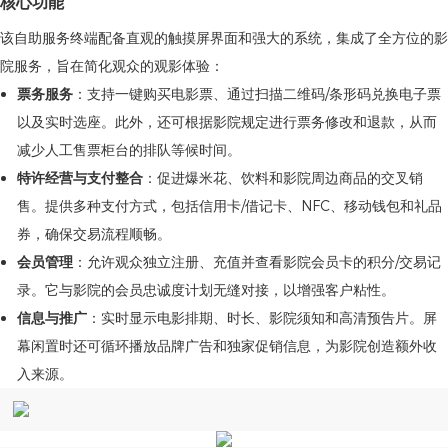
核心功能
该自助服务终端配备直观的触摸屏界面和强大的系统，集成了全方位的影
院服务，旨在简化观众的观影体验：
票务服务
：支持一键购买电影票、通过扫描二维码/条形码兑换电子票
以及实时选座。此外，还可根据影院规定进行票务修改和退款，从而
减少人工售票柜台的排队等候时间。
特许经营与支付整合
：促进爆米花、饮料和影院周边商品的交叉销
售。提供多种支付方式，包括信用卡/借记卡、NFC、移动钱包和礼品
券，确保交易流程顺畅。
会员管理
：允许观众独立注册、充值并查看影院会员卡的积分/交易记
录。它与影院的会员忠诚度计划无缝对接，以增强客户粘性。
信息与推广
：实时显示电影排期、时长、影院须知和高清预告片。屏
幕闲置时还可循环播放品牌广告和独家促销信息，为影院创造额外收
入来源。