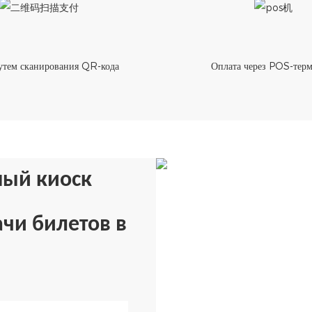
утем сканирования QR-кода
Оплата через POS-терм
ный киоск
чи билетов в