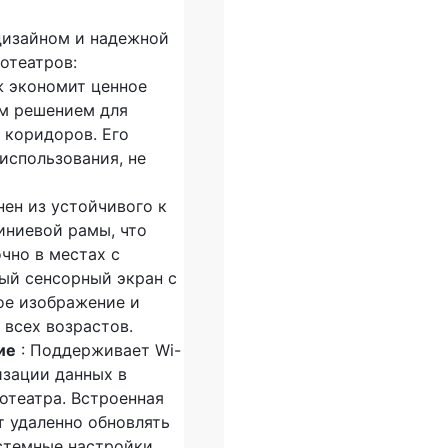
дизайном и надежной
отеатров:
ж экономит ценное
ым решением для
 коридоров. Его
использования, не
нен из устойчивого к
иниевой рамы, что
чно в местах с
ый сенсорный экран с
ое изображение и
 всех возрастов.
ие
: Поддерживает Wi-
низации данных в
отеатра. Встроенная
т удаленно обновлять
стемные настройки,