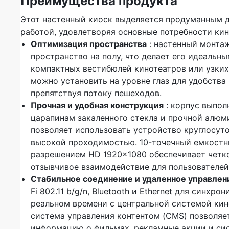
Преимущества продукта
Этот настенный киоск выделяется продуманным 
работой, удовлетворяя основные потребности кин
Оптимизация пространства
: настенный монта
пространство на полу, что делает его идеальн
компактных вестибюлей кинотеатров или узких
можно установить на уровне глаз для удобства 
препятствуя потоку пешеходов.
Прочная и удобная конструкция
: корпус выпол
царапинам закаленного стекла и прочной алюм
позволяет использовать устройство круглосуто
высокой проходимостью. 10-точечный емкостн
разрешением HD 1920×1080 обеспечивает четк
отзывчивое взаимодействие для пользователей
Стабильное соединение и удаленное управлен
Fi 802.11 b/g/n, Bluetooth и Ethernet для синхро
реальном времени с центральной системой кин
система управления контентом (CMS) позволяе
информацию о фильмах, рекламные акции и си