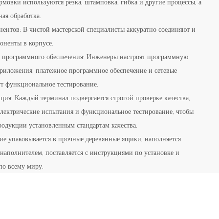
рмовки используются резка, штамповка, гибка и другие процессы, а
ая обработка.
нентов: В чистой мастерской специалисты аккуратно соединяют и
оненты в корпусе.
е программного обеспечения: Инженеры настроят программную
приложения, платежное программное обеспечение и сетевые
ут функциональное тестирование.
кция: Каждый терминал подвергается строгой проверке качества,
электрические испытания и функциональное тестирование, чтобы
родукции установленным стандартам качества.
лие упаковывается в прочные деревянные ящики, наполняется
полнителем, поставляется с инструкциями по установке и
 по всему миру.