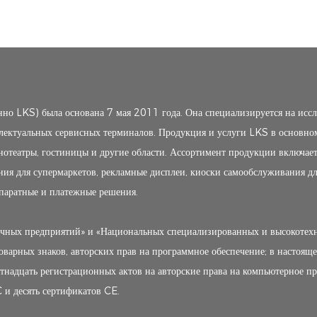
 LKS) была основана 7 мая 2011 года. Она специализируется на исслед
ектуальных сервисных терминалов. Продукция и услуги LKS в основно
нотеатры, гостиницы и другие области. Ассортимент продукции включает
ния для супермаркетов, рекламные дисплеи, киоски самообслуживания дл
паратные и платежные решения.
ичных предприятий» и «Национальных специализированных и высокотех
оварных знаков, авторских прав на программное обеспечение; в настоящ
тнадцать регистрационных актов на авторские права на компьютерное п
C и десять сертификатов CE.