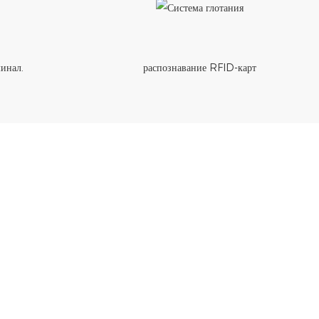
инал.
распознавание RFID-карт