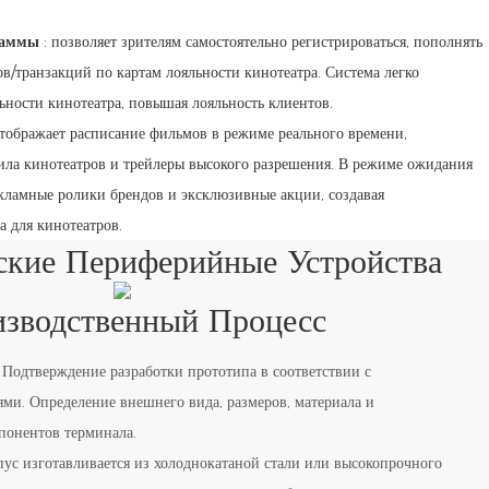
раммы
: позволяет зрителям самостоятельно регистрироваться, пополнять
ов/транзакций по картам лояльности кинотеатра. Система легко
ьности кинотеатра, повышая лояльность клиентов.
тображает расписание фильмов в режиме реального времени,
ила кинотеатров и трейлеры высокого разрешения. В режиме ожидания
кламные ролики брендов и эксклюзивные акции, создавая
 для кинотеатров.
ские Периферийные Устройства
зводственный Процесс
Подтверждение разработки прототипа в соответствии с
и. Определение внешнего вида, размеров, материала и
понентов терминала.
пус изготавливается из холоднокатаной стали или высокопрочного