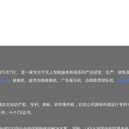
1年5月7日。 是一家专注于无人智能服务终端系列产品研发、生产、销售及
点餐机
、收银机、超市自助收银机、广告展示机、自助取票排队机、
自助
获得多项自主知识产权、专利、商标、软件著作权，目前公司拥有外观设计专
书，十个CE证书。
球500强企业提供智能终端解决方案。 同时，LKS占据国内影院票务终