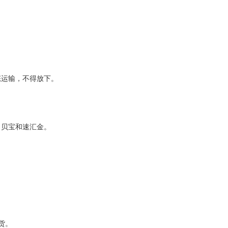
态运输，不得放下。
、贝宝和速汇金。
货。