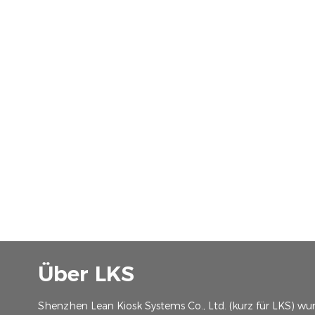
Über LKS
Shenzhen Lean Kiosk Systems Co., Ltd. (kurz für LKS) wu