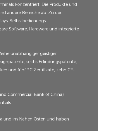
rminals konzentriert. Die Produkte und
und andere Bereiche ab. Zu den
lays, Selbstbedienungs-
re Software, Hardware und integrierte
Reihe unabhängiger geistiger
signpatente, sechs Erfindungspatente,
n und fünf 3C Zertifikate, zehn CE-
 and Commercial Bank of China),
teils.
ika und im Nahen Osten und haben