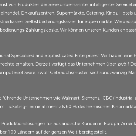
nst von Produkten der Serie unbemannter intelligenter Servicete
lhandel, Einkaufszentren, Supermärkte, Catering, Kinos, Hotels 
trierkassen, Selbstbedienungskassen für Supermärkte, Werbedisp
tbedienungs-Zahlungskioske. Wir können unseren Kunden anpassba
ional Specialised and Sophisticated Enterprises“. Wir haben eine 
echte erhalten. Derzeit verfügt das Unternehmen über zwölf De
mputersoftware, zwölf Gebrauchsmuster, sechsundzwanzig Marke
eit führende Unternehmen wie Walmart, Siemens, ICBC (Industrial
 im Ticketing-Terminal mehr als 60 % des heimischen Kinomarktan
d Produktionslösungen für ausländische Kunden in Europa, Amer
er 100 Ländern auf der ganzen Welt bereitgestellt.