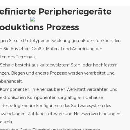
finierte Peripheriegeräte
oduktions Prozess
igen Sie die Prototypenentwicklung gemäß den funktionalen
 Sie Aussehen, Größe, Material und Anordnung der
en des Terminals.
e Schale besteht aus kaltgewalztem Stahl oder hochfestem
anzen, Biegen und andere Prozesse werden verarbeitet und
nbehandelt.
 Komponenten: In einer sauberen Werkstatt verdrahten und
elektronischen Komponenten sorgfältig am Gehäuse.
 -tests: Ingenieure konfigurieren das Softwaresystem des
h Anwendungen, Zahlungssoftware und Netzwerkverbindungen,
 durch.
nspektion: Jedes Terminal unterliegt einer strengen