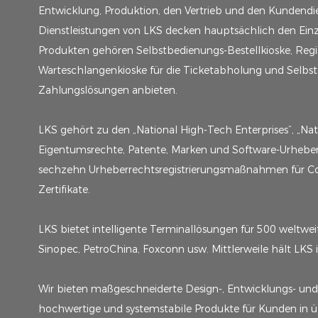
Entwicklung, Produktion, den Vertrieb und den Kundendie
Dienstleistungen von LKS decken hauptsächlich den Einze
Produkten gehören Selbstbedienungs-Bestellkioske, Regis
Warteschlangenkioske für die Ticketabholung und Selbs
Zahlungslösungen anbieten.
LKS gehört zu den „National High-Tech Enterprises“, „Nat
Eigentumsrechte, Patente, Marken und Software-Urheberr
sechzehn Urheberrechtsregistrierungsmaßnahmen für Co
Zertifikate.
LKS bietet intelligente Terminallösungen für 500 weltw
Sinopec, PetroChina, Foxconn usw. Mittlerweile hält LKS
Wir bieten maßgeschneiderte Design-, Entwicklungs- un
hochwertige und systemstabile Produkte für Kunden in üb