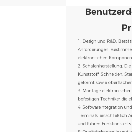
Benutzerde
Pr
1. Design und R&D: Bestät
Anforderungen. Bestimmen
elektronischen Komponent
2. Schalenherstellung: Di
Kunststoff. Schneiden, St
geformt sowie oberfläche
3. Montage elektronischer
befestigen Techniker die 
4. Softwareintegration und
Terminals, einschließlic
und führen Funktionstests
5. Qualitätskontrolle und I