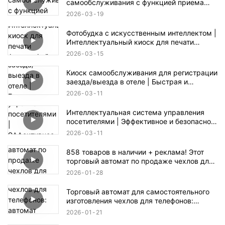
самообслуживания с функцией приема
монет и банкнот.
2026
03
19
Фотобудка с искусственным интеллектом |
Интеллектуальный киоск для печати
фотографий для мероприятий и розничной
2026
03
15
торговли
Киоск самообслуживания для регистрации
заезда/выезда в отеле | Быстрая и
бесконтактная регистрация заезда/выезда
2026
03
11
Интеллектуальная система управления
посетителями | Эффективное и безопасное
решение для регистрации
2026
03
11
858 товаров в наличии + реклама! Этот
торговый автомат по продаже чехлов для
телефонов скрывает огромные
2026
01
28
возможности для бизнеса.
Торговый автомат для самостоятельного
изготовления чехлов для телефонов:
автомат самообслуживания и
2026
01
21
изготовление в один клик.