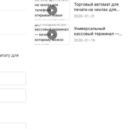
самообслуживания и
Торговый автомат для
изготовление в один
печати на чехлах для
клик.
телефонов: открывая
2026
01
21
новые возможности для
печати.
Универсальный
кассовый терминал —
качество, которому
2026
01
19
можно доверять.
итату для