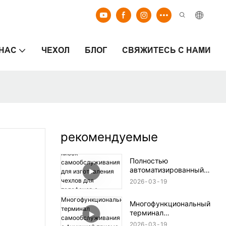
 НАС
ЧЕХОЛ
БЛОГ
СВЯЖИТЕСЬ С НАМИ
рекомендуемые
Полностью
автоматизированный
киоск
2026
03
19
самообслуживания для
изготовления чехлов для
Многофункциональный
телефонов с
терминал
индивидуальной
самообслуживания с
печатью.
2026
03
19