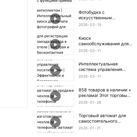
функцией приема монет
и банкнот.
Фотобудка с
искусственным
интеллектом |
2026
03
15
Интеллектуальный киоск
для печати фотографий
Киоск
для мероприятий и
самообслуживания для
розничной торговли
регистрации заезда/
2026
03
11
выезда в отеле |
Быстрая и
Интеллектуальная
бесконтактная
система управления
регистрация заезда/
посетителями |
выезда
2026
03
11
Эффективное и
безопасное решение для
858 товаров в наличии +
регистрации
реклама! Этот торговый
автомат по продаже
2026
01
28
чехлов для телефонов
скрывает огромные
Торговый автомат для
возможности для
самостоятельного
бизнеса.
изготовления чехлов для
2026
01
21
телефонов: автомат