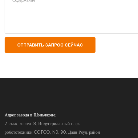
Содержание
ОТПРАВИТЬ ЗАПРОС СЕЙЧАС
Адрес завода в Шэньчжэне:
2 этаж, корпус 8, Индустриальный парк
робототехники COFCO, N0. 90, Даян Роуд, район