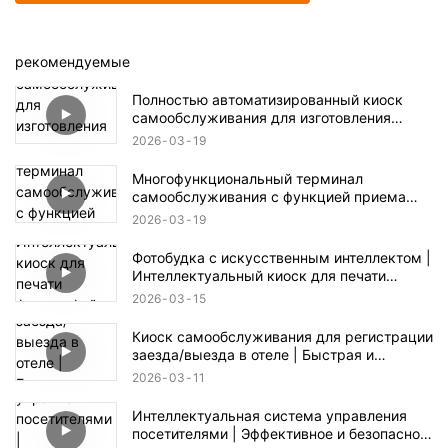
рекомендуемые
Полностью автоматизированный киоск
самообслуживания для изготовления
чехлов для телефонов с индивидуальной
2026
03
19
печатью.
Многофункциональный терминал
самообслуживания с функцией приема
монет и банкнот.
2026
03
19
Фотобудка с искусственным интеллектом |
Интеллектуальный киоск для печати
фотографий для мероприятий и розничной
2026
03
15
торговли
Киоск самообслуживания для регистрации
заезда/выезда в отеле | Быстрая и
бесконтактная регистрация заезда/выезда
2026
03
11
Интеллектуальная система управления
посетителями | Эффективное и безопасное