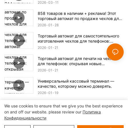
решение для регистрации
2026
03
11
858 товаров в наличии + реклама! Этот
торговый автомат по продаже чехлов для
телефонов скрывает огромные
2026
01
28
возможности для бизнеса.
Торговый автомат для самостоятельного
изготовления чехлов для телефонов:
автомат самообслуживания и
2026
01
21
изготовление в один клик.
Торговый автомат для печати на чехлах
для телефонов: открывая новые
возможности для печати.
2026
01
21
Универсальный кассовый терминал —
качество, которому можно доверять.
2026
01
19
We use cookies to ensure that we give you the best experience
on and off our website. please review our
Политика
Конфиденциальности
Авторское право © 2024 Шэньчжэнь Lean Kiosk Systems Co.,
LTD. |
Карта сайта
Политика конфиденциальности