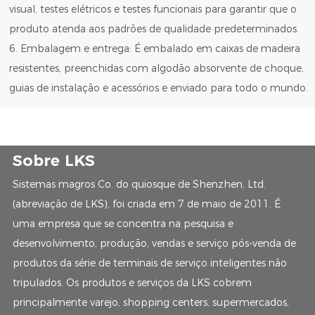
visual, testes elétricos e testes funcionais para garantir que o
produto atenda aos padrões de qualidade predeterminados.
6. Embalagem e entrega: É embalado em caixas de madeira
resistentes, preenchidas com algodão absorvente de choque,
guias de instalação e acessórios e enviado para todo o mundo.
Sobre LKS
Sistemas magros Co. do quiosque de Shenzhen, Ltd.
(abreviação de LKS), foi criada em 7 de maio de 2011. É
uma empresa que se concentra na pesquisa e
desenvolvimento, produção, vendas e serviço pós-venda de
produtos da série de terminais de serviço inteligentes não
tripulados. Os produtos e serviços da LKS cobrem
principalmente varejo, shopping centers, supermercados,