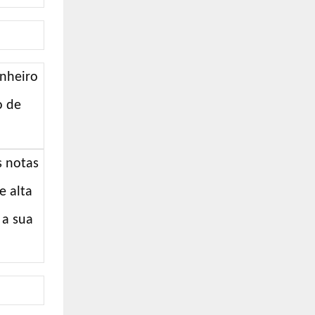
inheiro
o de
s notas
e alta
 a sua