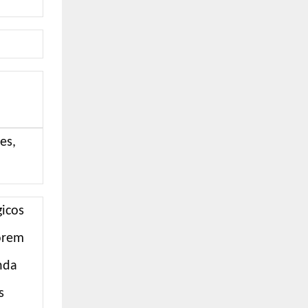
es,
gicos
porem
nda
s