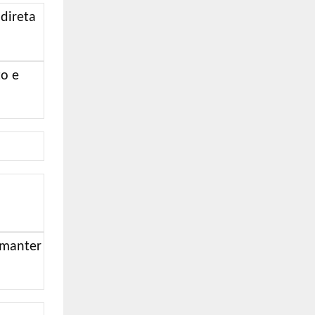
direta
o e
 manter