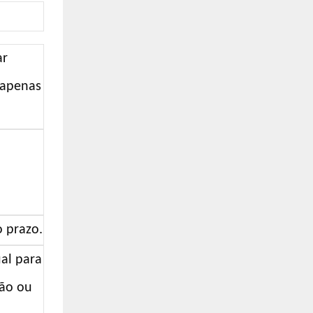
ar
 apenas
o prazo.
al para
ção ou