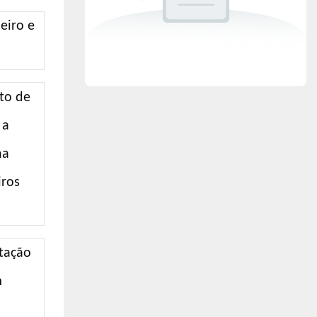
to de
 a
na
iros
tação
m