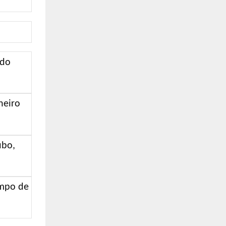
ndo
heiro
ubo,
empo de