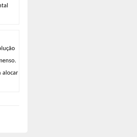
ntal
olução
imenso.
 alocar