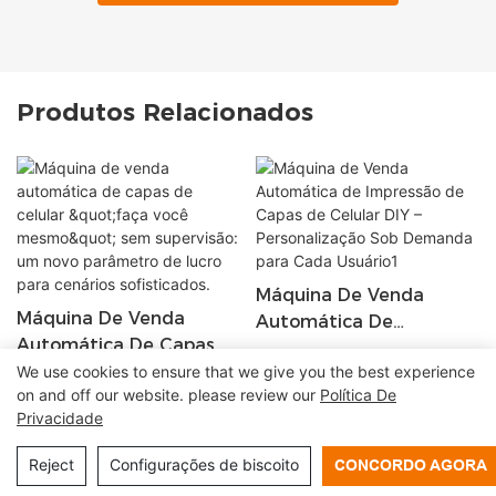
Produtos Relacionados
Máquina De Venda
Máquina De Venda
Automática De
Automática De Capas
Impressão De Capas De
De Celular "faça Você
We use cookies to ensure that we give you the best experience
Celular DIY –
on and off our website. please review our
Política De
Mesmo" Sem Supervisão:
Personalização Sob
Privacidade
Copyright © 2026 Shenzhen Lean Kiosk Systems Co., LTD
Um Novo Parâmetro De
Demanda Para Cada
Lucro Para Cenários
|
Mapa do site
Política de privacidade
Usuário1
Reject
Configurações de biscoito
CONCORDO AGORA
Sofisticados.