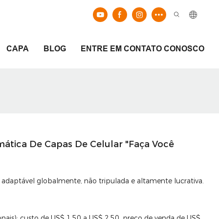
CAPA
BLOG
ENTRE EM CONTATO CONOSCO
tica De Capas De Celular "Faça Você
 adaptável globalmente, não tripulada e altamente lucrativa.
nais); custo de US$ 1,50 a US$ 2,50, preço de venda de US$