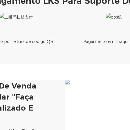
agamento LKS Para Suporte D
 por leitura de código QR
Pagamento em máquin
De Venda
ar "Faça
lizado E