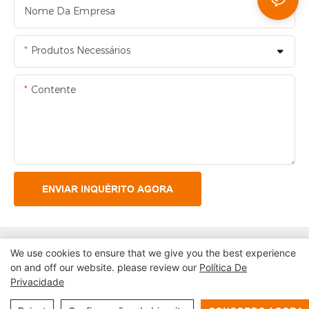
Nome Da Empresa
Produtos Necessários
Contente
ENVIAR INQUÉRITO AGORA
We use cookies to ensure that we give you the best experience
on and off our website. please review our
Política De
Privacidade
Copyright © 2026 Shenzhen Lean Kiosk Systems Co., LTD
|
Mapa do site
Política de privacidade