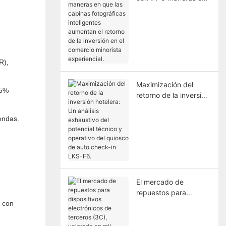
que las cabinas
fotográficas
inteligentes aumentan
el retorno de la
inversión en el
comercio minorista
R),
experiencial.
Maximización del
25%
retorno de la inversión
hotelera: Un análisis
exhaustivo del
endas.
potencial técnico y
operativo del quiosco
de auto check-in LKS-
F6.
El mercado de
repuestos para
dispositivos
e con
electrónicos de
terceros (3C),