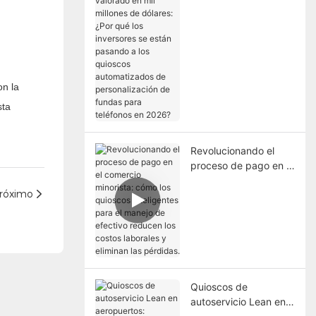
valorado en mil
millones de dólares:
¿Por qué los
inversores se están
pasando a los
quioscos
on la
automatizados de
sta
personalización de
fundas para teléfonos
en 2026?
Revolucionando el
proceso de pago en el
comercio minorista:
róximo
cómo los quioscos
inteligentes para el
manejo de efectivo
reducen los costos
laborales y eliminan
las pérdidas.
Quioscos de
autoservicio Lean en