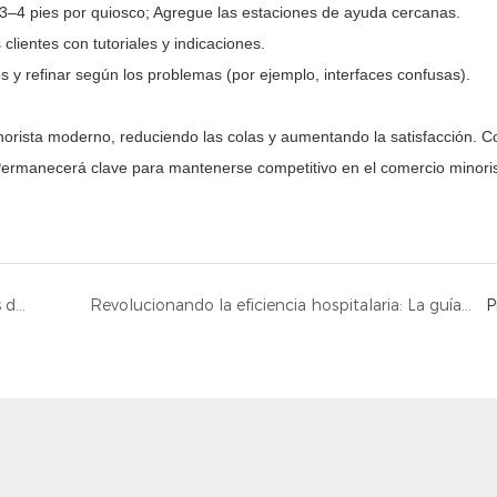
on 3–4 pies por quiosco; Agregue las estaciones de ayuda cercanas.
clientes con tutoriales y indicaciones.
s y refinar según los problemas (por ejemplo, interfaces confusas).
norista moderno, reduciendo las colas y aumentando la satisfacción. C
,’Permanecerá clave para mantenerse competitivo en el comercio minori
Los beneficios del uso generalizado de los quioscos de autoeredización en la industria de la catering
Revolucionando la eficiencia hospitalaria: La guía definitiva para quioscos de impresión A4
P