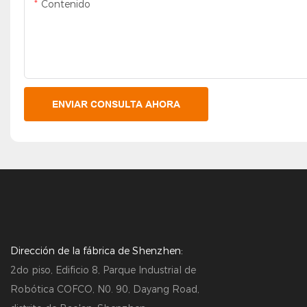
Contenido
ENVIAR CONSULTA AHORA
Dirección de la fábrica de Shenzhen:
2do piso, Edificio 8, Parque Industrial de
Robótica COFCO, N0. 90, Dayang Road,