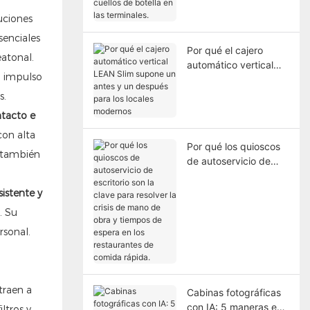
solucionando los
luciones
cuellos de botella en
las terminales.
senciales
Por qué el cajero
atonal.
automático vertical
o impulso
LEAN Slim supone un
antes y un después
s.
para los locales
ntacto e
modernos
con alta
Por qué los quioscos
 también
de autoservicio de
escritorio son la clave
para resolver la crisis
sistente y
de mano de obra y
. Su
tiempos de espera en
rsonal.
los restaurantes de
comida rápida.
traen a
Cabinas fotográficas
con IA: 5 maneras en
ltros y