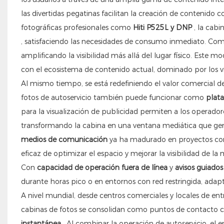
las divertidas pegatinas facilitan la creación de contenido
fotográficas profesionales como
Hiti P525L y DNP
, la cabi
, satisfaciendo las necesidades de consumo inmediato. Comp
amplificando la visibilidad más allá del lugar físico. Este m
con el ecosistema de contenido actual, dominado por los ví
Al mismo tiempo, se está redefiniendo el valor comercial de l
fotos de autoservicio también puede funcionar como
plat
para la visualización de publicidad permiten a los operador
transformando la cabina en una ventana mediática que gen
medios de comunicación
ya ha madurado en proyectos com
eficaz de optimizar el espacio y mejorar la visibilidad de la 
Con
capacidad de operación fuera de línea
y
avisos guiados
durante horas pico o en entornos con red restringida, adapt
A nivel mundial, desde centros comerciales y locales de ent
cabinas de fotos se consolidan como puntos de contacto 
instantánea
. Al combinar la operación de autoservicio, el e