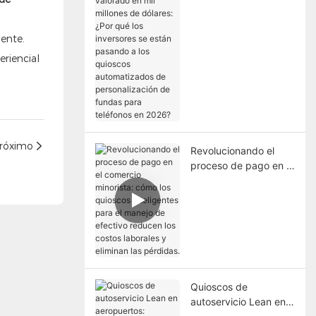
valorado en mil
millones de dólares:
ente.
¿Por qué los
inversores se están
pasando a los
quioscos
automatizados de
personalización de
fundas para teléfonos
róximo
en 2026?
Revolucionando el
proceso de pago en el
comercio minorista:
cómo los quioscos
inteligentes para el
manejo de efectivo
reducen los costos
laborales y eliminan
las pérdidas.
Quioscos de
autoservicio Lean en