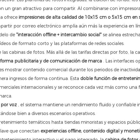
 con un gran atractivo para compartir. Al combinarse con impresor
na ofrece
impresiones de alta calidad de 10x15 cm o 5x15 cm en
artir por correo electrónico amplía aún más la experiencia en lín
odelo de
"interacción offline + intercambio social"
se alinea estrec
deos de formato corto y las plataformas de redes sociales.
as cabinas de fotos. Más allá de las tarifas directas por foto, la c
aforma publicitaria y de comunicación de marca
. Las interfaces o
es mostrar contenido comercial durante los periodos de inactivida
era ingresos de forma continua. Esta
doble función de entreteni
erciales internacionales y se reconoce cada vez más como una 
marca.
 por voz
, el sistema mantiene un rendimiento fluido y confiable i
ándose bien a diversos escenarios operativos.
retenimiento temáticos hasta tiendas minoristas y espacios públic
clave que conectan
experiencias offline, contenido digital y monet
ntretenimiento interactivo y el pago integrado, la
cabina de fotos