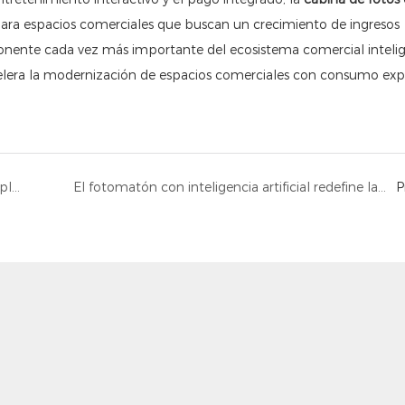
para espacios comerciales que buscan un crecimiento de ingresos
ponente cada vez más importante del ecosistema comercial intelig
Lanzamiento de la máquina autoservicio F5 para aplicar películas en teléfonos: una experiencia de protección de pantalla rápida, profesional y sin burbujas.
El fotomatón con inteligencia artificial redefine la participación en eventos mientras las imágenes inteligentes cobran protagonismo
P