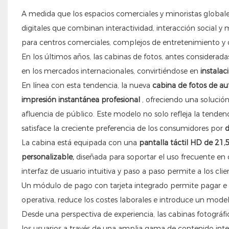
A medida que los espacios comerciales y minoristas globale
digitales que combinan interactividad, interacción social y
para centros comerciales, complejos de entretenimiento y c
En los últimos años, las cabinas de fotos, antes conside
en los mercados internacionales, convirtiéndose en
instalac
En línea con esta tendencia, la nueva
cabina de fotos de au
impresión instantánea profesional
, ofreciendo una solución 
afluencia de público. Este modelo no solo refleja la tenden
satisface la creciente preferencia de los consumidores por
d
La cabina está equipada con una
pantalla táctil HD de 21,
personalizable,
diseñada para soportar el uso frecuente en c
interfaz de usuario intuitiva y paso a paso permite a los cli
Un módulo de pago con tarjeta integrado permite pagar e imp
operativa, reduce los costes laborales e introduce un mode
Desde una perspectiva de experiencia, las cabinas fotográfic
los usuarios a través de una amplia gama de contenido interac