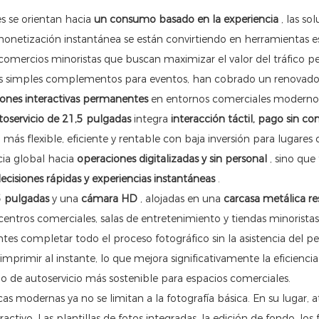
s se orientan hacia
un consumo basado en la experiencia
, las so
 monetización instantánea se están convirtiendo en herramientas e
omercios minoristas que buscan maximizar el valor del tráfico pe
radas simples complementos para eventos, han cobrado un renovad
iones interactivas permanentes
en entornos comerciales moderno
toservicio de 21,5 pulgadas
integra
interacción táctil, pago sin co
más flexible, eficiente y rentable con baja inversión para lugares 
cia global hacia
operaciones digitalizadas y sin personal
, sino que
ecisiones rápidas y experiencias instantáneas
.
5 pulgadas
y una
cámara HD
, alojadas en una
carcasa metálica re
entros comerciales, salas de entretenimiento y tiendas minoristas
entes completar todo el proceso fotográfico sin la asistencia del pe
rimir al instante, lo que mejora significativamente la eficiencia
lo de autoservicio más sostenible para espacios comerciales.
as modernas ya no se limitan a la fotografía básica. En su lugar, a
tivo. Las plantillas de fotos integradas, la edición de fondo, los fi