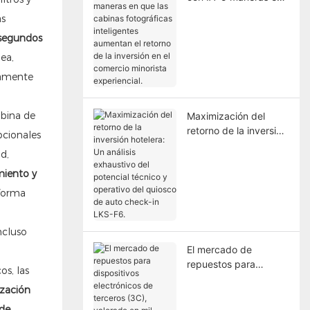
que las cabinas
as
fotográficas
 segundos
inteligentes aumentan
el retorno de la
ea,
inversión en el
hamente
comercio minorista
experiencial.
abina de
Maximización del
retorno de la inversión
pcionales
hotelera: Un análisis
d,
exhaustivo del
miento y
potencial técnico y
operativo del quiosco
forma
de auto check-in LKS-
F6.
ncluso
El mercado de
repuestos para
os, las
dispositivos
ización
electrónicos de
terceros (3C),
 de